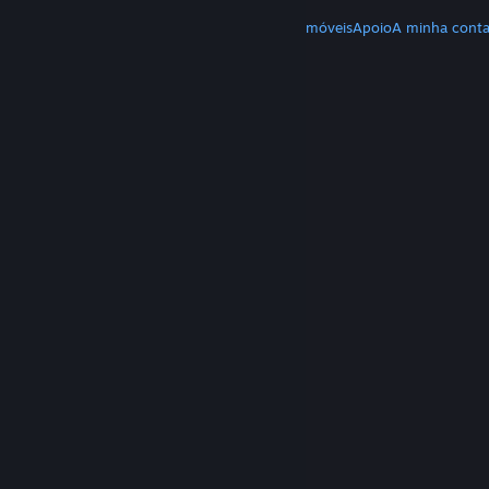
MAIS
Download do Steam
Download de apps móveis
Apoio
A minha cont