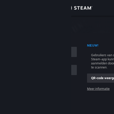
Inloggen
Winkel
n
Community
T ACCOUNTNAAM
NIEUW!
Over
Gebruikers van 
Steam-app kunn
Ondersteuning
aanmelden door
te scannen.
Taal wijzigen
QR-code weerg
e
Download de mobiele Steam-app
Meer informatie
Inloggen
Desktopwebsite weergeven
Help, ik kan niet inloggen