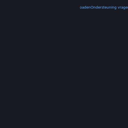
MEER
Steam downloaden
Mobiele apps downloaden
Ondersteuning vrage
© Valve Corporation. Alle rechten voorbehouden.
Alle handelsmerken zijn eigendom van hun
respectieve eigenaren in de Verenigde Staten en
andere landen.
Privacybeleid
|
Juridische
informatie
|
Toegankelijkheid
|
Steam Subscriber
Agreement
|
Terugbetalingen
|
Cookies