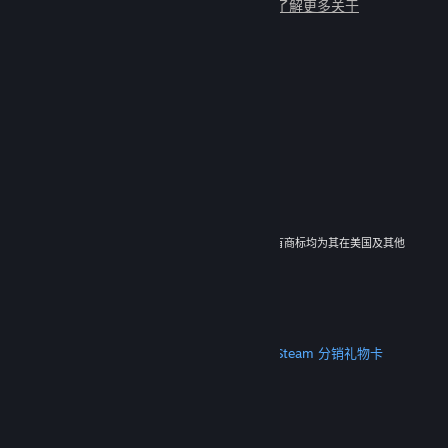
与数百万新朋友一起畅玩吧！
了解更多关于
Steam 的信息
© 2026 Valve Corporation。保留所有权利。所有商标均为其在美国及其他
国家/地区的各自持有者所有。
所有的价格均已包含增值税（如适用）。
下载手机应用
STEAM
关于 Steam
Steam 订户协议
Steamworks
Steam 分销
礼物卡
VALVE
关于 Valve
工作机会
硬件
回收
法律信息
隐私
无障碍
通知与政策
Cookie
退款
更多