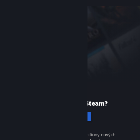
Poprvé ve službě Steam?
Vytvořit účet
Objevte tisíce skvělých her a miliony nových