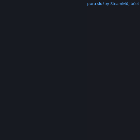
Klient služby Steam
Mobilní aplikace
Podpora služby Steam
Můj účet
© Valve Corporation. Všechna práva vyhrazena.
Všechny ochranné známky jsou vlastnictvím
příslušných subjektů v USA a dalších zemích.
Zásady
ochrany soukromí
|
Právní poučení
|
Přístupnost
|
Smlouva o užívání služby Steam
|
Vrácení peněz
|
Cookies