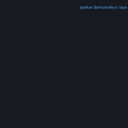
LAINNYA
Instal Steam
Dapatkan Aplikasi Seluler
Dapatkan Bantuan
Akun Saya
© Valve Corporation. Hak cipta dilindungi Undang-
Undang. Semua merek dagang merupakan hak
pemilik dari negara AS dan negara lainnya.
Kebijakan Privasi
|
Legal
|
Aksesibilitas
|
Perjanjian Pelanggan Steam
|
Pengembalian Dana
|
Cookie