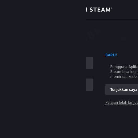
Login
Toko
Komunitas
 NAMA AKUN
BARU!
Tentang
Pengguna Aplika
Steam bisa logi
Bantuan
memindai kode 
Tunjukkan saya
Ubah bahasa
Pelajari lebih lanjut
Dapatkan Aplikasi Seluler Steam
Login
Lihat situs web desktop
Tolong, saya tidak bisa login