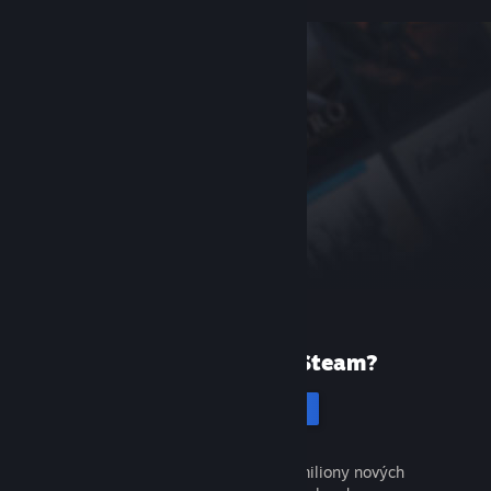
Poprvé ve službě Steam?
Vytvořit účet
Objevte tisíce skvělých her a miliony nových