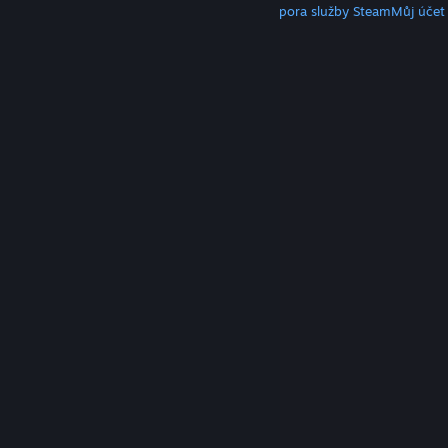
Klient služby Steam
Mobilní aplikace
Podpora služby Steam
Můj účet
© Valve Corporation. Všechna práva vyhrazena.
Všechny ochranné známky jsou vlastnictvím
příslušných subjektů v USA a dalších zemích.
Zásady
ochrany soukromí
|
Právní poučení
|
Přístupnost
|
Smlouva o užívání služby Steam
|
Vrácení peněz
|
Cookies