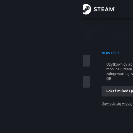
Zaloguj się
Sklep
nie
Społeczność
 UŻYCIEM NAZWY KONTA
NOWOŚĆ!
Informacje
Użytkownicy apl
mobilnej Steam
Wsparcie
zalogować się, 
QR.
Zmień język
Pokaż mi kod Q
 mnie
Pobierz aplikację mobilną Steam
Dowiedz się więcej
Zaloguj się
Wersja przeglądarkowa
Pomocy, nie mogę się zalogować