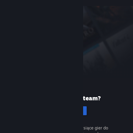
Pierwszy raz na Steam?
Utwórz konto
To łatwe i darmowe. Odkryj tysiące gier do