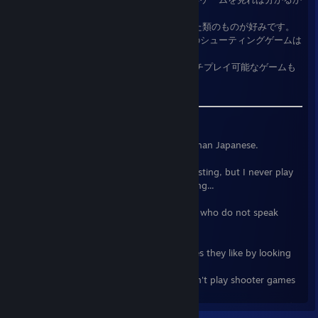
もしれません。
(一応RPGやシミュレーションゲームといった類のものが好みです。
あとノベルゲームも結構好きです。対人系のシューティングゲームは
苦手なのでやりません)
(基本対人系のゲームはやらないかも、マルチプレイ可能なゲームも
マルチは殆どプレイしていませんし)
Nice to meet you. Thank you for visiting.
I am Japanese. I don't understand other than Japanese.
I keep buying games I see that look interesting, but I never play
them, so the number of games is increasing...
Friend request, but we do not allow those who do not speak
Japanese. Please understand.
You may be able to tell what kind of games they like by looking
at the games they possess.
(I prefer RPGs and simulation games. I don't play shooter games
because I'm not good at them.)
(I don't play versus games, and I rarely play multiplayer games.)