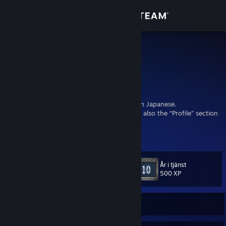
Logga in
Butik
七海灯
Tokyo, Japan
Gemenskap
Om
I am Japanese. I don't understand other than Japanese.
ページ内の「プロフィール」欄も見てね!｜See also the “Profile” section
of the page!
Support
2016-06-04 JST〜｜🔗
https://h3z.jp/
Byt språk
År i tjänst
Nivå
11
500 XP
Skaffa Steams mobilapp
Se skrivbordswebbplats
För närvarande Offline