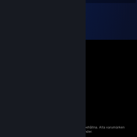
© 2026 Valve Corporation. Alla rättigheter förbehållna. Alla varumärken
tillhör sina respektive ägare i USA och andra länder.
Moms ingår i alla priser där det är tillämpligt.