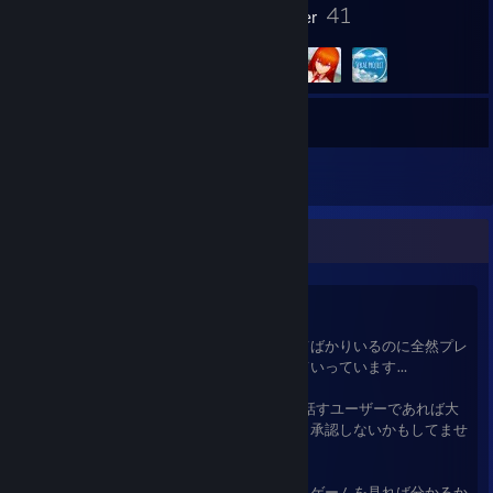
7
41
Märken
Grupper
243
Spel
Förråd
2
Recensioner
プロフィール / Profile
初めまして。ご覧頂き有難うございます。
見掛けた面白そうなゲームをとにかく買ってばかりいるのに全然プレ
イしていないので、ゲームがどんどん増えていっています…
フレンドはお気軽に申請下さい。(日本語を話すユーザーであれば大
抵は承認します。イマイチかもって思ったら承認しないかもしてませ
ん。…つまり気分です)
どんなゲームが好きなのかは、所持しているゲームを見れば分かるか