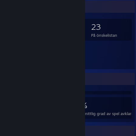
Spelsamlare
243
71
2
23
Ägda spel
Ägda DLC
Recensioner
På önskelistan
Spel i fokus
Prestationsmonter
18
1
21 %
Prestationer
Perfekta spel
Genomsnittlig grad av spel avklara
Märkessamlare