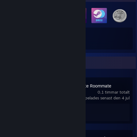
7
10
Antal uppnådda märken
Spelkort
Senaste aktiviteterna
Loca-Love My Cute Roommate
0,1 timmar totalt
spelades senast den 4 jul
Prestationsförlopp
2 av 16