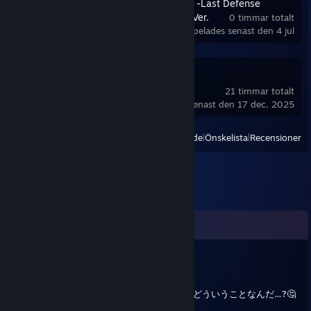
The Hundred Line -Last Defense
Academy- Demo Ver.
0 timmar totalt
spelades senast den 4 jul
VRChat
21 timmar totalt
spelades senast den 17 dec, 2025
Visa
Alla nyligen spelade
|
Önskelista
|
Recensioner
Kommentarer
七海灯
22 jun, 2024 @ 4:11
未だに「Urayasu」が Tokyo 扱いって、一体どういうことなんだ…?🤔