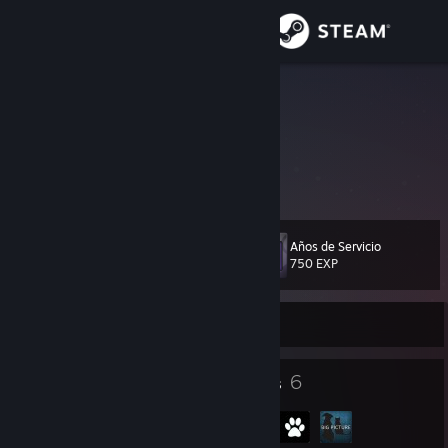
Iniciar sesión
Tienda
Saphira
Switzerland
Comunidad
Acerca de
Años de Servicio
Nivel
Soporte
14
750 EXP
Cambiar idioma
Sin conexión
Descargar Steam Mobile
7
6
Insignias
Grupos
Ver versión clásica