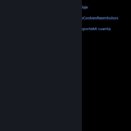
VALVE
Acerca de Valve
Empleos
Hardware
Reciclaje
INFORMACIÓN LEGAL
Privacidad
Accesibilidad
Avisos y políticas
Cookies
Reembolsos
MÁS
Descargar Steam
Aplicaciones móviles
Soporte
Mi cuenta