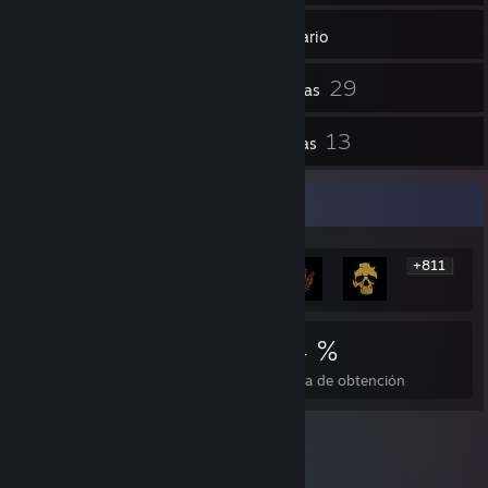
33
Amigos
Inventario
29
Capturas
2
13
Vídeos
Reseñas
Expositor de los logros más raros
+811
817
1
24 %
Logros
Juegos completados
Media de obtención