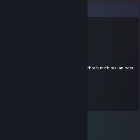
Comentarios
Chris
28 JUN 2015 a las 3:22
Penis!
[-OC-].Flying_D|<3®
14 JUN 2012 a las 8:19
hey du hast dich bei uns beworben ! cool schreib mich mal an oder
lies deine emails xD
Muvon53
26 ABR 2011 a las 15:39
heyhey =D