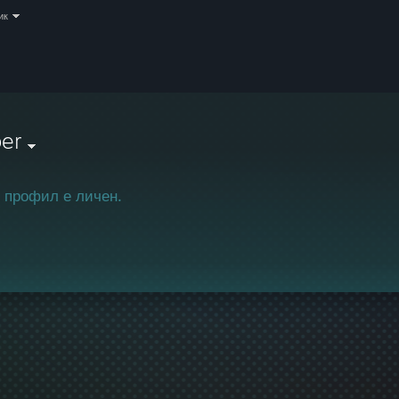
ик
er
 профил е личен.