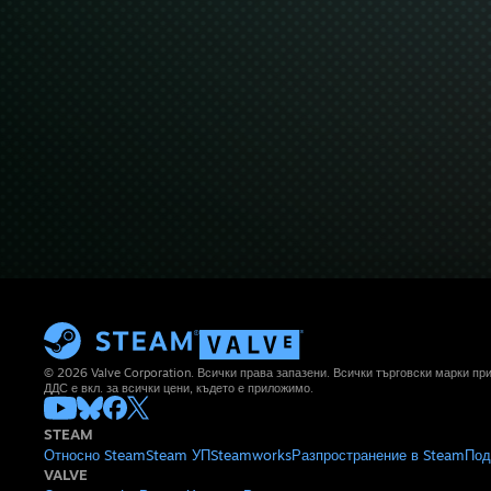
© 2026 Valve Corporation. Всички права запазени. Всички търговски марки п
ДДС е вкл. за всички цени, където е приложимо.
STEAM
Относно Steam
Steam УП
Steamworks
Разпространение в Steam
Под
VALVE