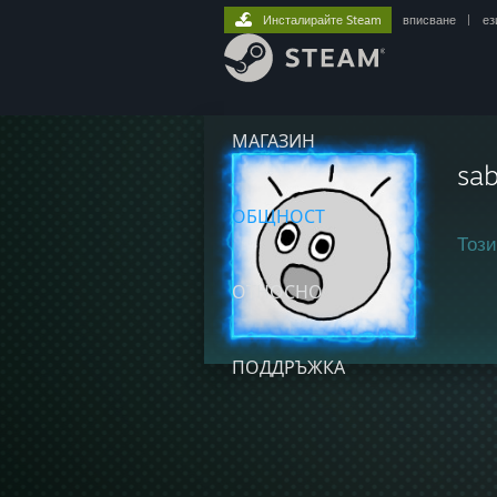
Инсталирайте Steam
вписване
|
ез
МАГАЗИН
sab
ОБЩНОСТ
Този
ОТНОСНО
ПОДДРЪЖКА