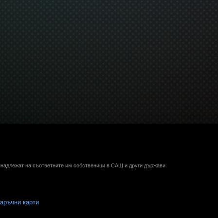
ринадлежат на съответните им собственици в САЩ и други държави.
аръчни карти