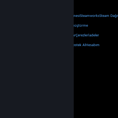
Mobil Uygulamaları Edin
STEAM
Steam Hakkında
Steam Abonelik Sözleşmesi
Steamworks
Steam Dağı
VALVE
Valve Hakkında
Kariyer
Donanım
Geri Dönüştürme
YASAL
Gizlilik
Erişilebilirlik
Bildirimler ve Politikalar
Çerezler
İadeler
DAHA FAZLA
Steam'i Yükle
Mobil Uygulamaları Edin
Destek Al
Hesabım
© Valve Corporation. Tüm hakları saklıdır. Tüm ticari
markalar, ABD ve diğer ülkelerde ilgili sahiplerinin
mülkiyetindedir.
Gizlilik Politikası
|
Yasal Bilgi
|