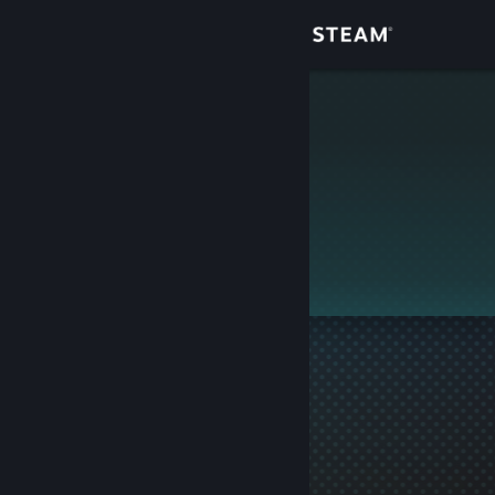
Giriş yap
Mağaza
saber
Topluluk
Hakkında
Bu profil gizlidir.
Destek
Dili değiştir
Steam mobil uygulamasını yükle
Masaüstü internet sitesini görüntüle