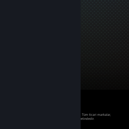
© 2026 Valve Corporation. Tüm hakları saklıdır. Tüm ticari markalar,
ABD ve diğer ülkelerde ilgili sahiplerinin mülkiyetindedir.
Geçerli yerlerde fiyatlara KDV dâhildir.