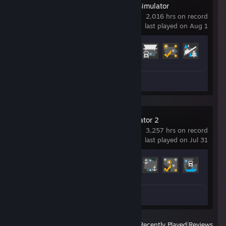
American Truck Simulator
2,016 hrs on record
last played on Aug 1
Achievement Progress
80 of 130
Screenshots 32
Euro Truck Simulator 2
3,257 hrs on record
last played on Jul 31
Achievement Progress
73 of 106
Screenshots 73
View
All Recently Played
|
Reviews