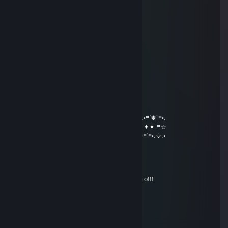
……………… …*•○♥○•*…
……………… .*♥♫♀♂♫♥*’…
………..……*♥•♦►♫◄••♥* …
……………*♥☺▬♥☺♥▬☺♥* …
………….*♥•♥▬#♠ ♥#▬♥•*♥*…
…………*♥♫♥♥▬♫♥ ♥♫▬♥*♫* …
………*♥☺♥☺♥♫*♣♥♫♥☺♥☺ ♥*…
…….*♥♣♫♥♣♥☺♥♫♥☺♥� �♫♣♥*…
…….*♥♥☺♣♥♫♥♥♫♥☺♥♫ ♥♣☺♥♥*…
….…………………▓█...
…….………………▓█...
………………….๑۩۞۩๑…
•*´❄`*•.¸.•*´❄`*•.¸.•*´❄`*•.¸.•*´❄`*•.¸.•*´❄`*•.¸.•*´❄`*•.
☆*✦✦✦✦С наступающим новым годом✦✦✦ *☆
*•.✩.•*´*•.✩.•*´*•.✩.•*´*•.✩.•*´*•.✩.•*´*•.✩.•*´*•.✩.•
Andrei_S
Dec 31, 2019 @ 10:32am
С Новым годом!!!Всего самого наилучшего!!!
Maksimuscool
May 26, 2017 @ 1:45am
Тоже хочу получить все ачивки в АТС