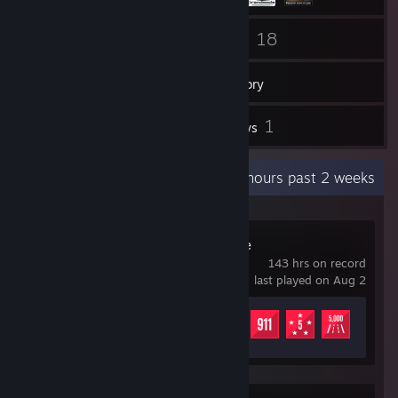
32
18
Friends
Games
Inventory
105
1
Screenshots
Reviews
Recent Activity
11.4 hours past 2 weeks
Le Mans Ultimate
143 hrs on record
last played on Aug 2
Achievement Progress
17 of 44