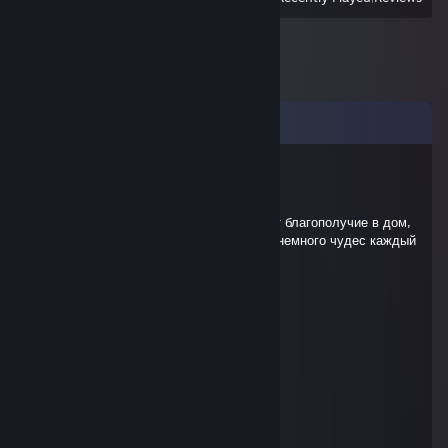
Comments
Alte Moralis
Dec 31, 2025 @ 1:27pm
С праздником! Пусть Новый год принесет благополучие в дом,
счастье в душу, успех во всех делах. И немного чудес каждый
день.
togoroff
Nov 15, 2025 @ 7:25am
27 ноября выйдет длс
Тимур
Dec 22, 2022 @ 4:33am
………………........★...
…………………...☼☼...