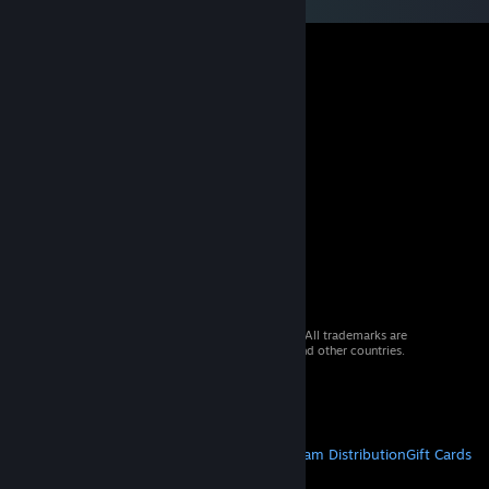
© 2026 Valve Corporation. All rights reserved. All trademarks are
property of their respective owners in the US and other countries.
VAT included in all prices where applicable.
Get Mobile Apps
STEAM
About Steam
Steam SSA
Steamworks
Steam Distribution
Gift Cards
VALVE