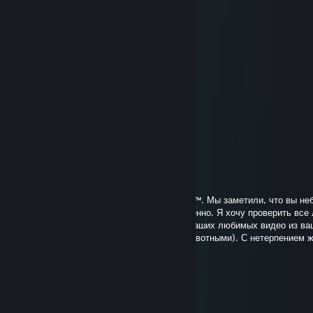
╚╗╔╝║╔╗║║║╔╝║
─║║─║║║║║╚╝╔╝
─║║─║╚╝║║╔╗╚╗
─║║─║╔╗║║║╚╗║
─╚╝─╚╝╚╝╚╝─╚╝
╔══╗─╔══╗╔═╗╔══╗
║╔═╝─║╔╗║╚╗║╚╗╔╝
║╚═╗─║║║║╔╝║─║║─
║╔╗║─║║║║╚╗║─║║─
║╚╝║╔╝║║║╔╝║─║║─
╚══╝╚═╝╚╝╚═╝─╚╝─..
.:[Deff]:.
Jan 29, 2017 @ 10:55am
Здраствуйте, это администратор ♥♥♥♥♥♥♥™. Мы заметили, что вы не
онлайн уже 3 дня, что для вас не свойственно. Я хочу проверить все 
нормально. Мы приготовили список всех ваших любимых видео из ва
любимых категорий (Гей порно, Порно с животными). С нетерпением 
нашем сайте
.:[Deff]:.
Oct 6, 2016 @ 11:37am
Кукушка крякнула в напильнике