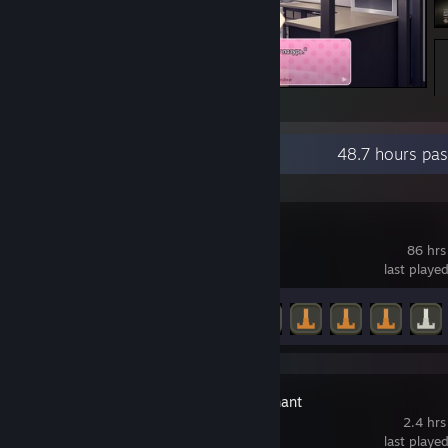
Doki Doki Literature Club
Recent Activity
48.7 hours pa
Rogue Tower
86 hrs
last playe
Achievement Progress
55 of 140
Mining Merchant
2.4 hrs
last playe