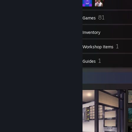
60
81
Friends
Games
Inventory
80
1
Screenshots
Workshop Items
7
1
Reviews
Guides
Screenshot Showcase