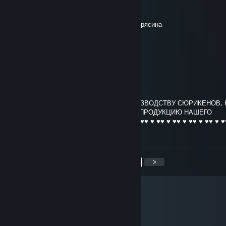
Из собачьих носков
Батон, понимаешь КАРЛ? БАТОН, КАРЛ!
И даже если вдруг меня накроет зелёная трясина
Я навсегда останусь зелёным апельсином
Продам гараж, недорого
Только одна проблема
Гараж в Сербии
.:[Deff]:.
Sep 20, 2016 @ 8:21am
ПРИВЕТ Я РАБОТНИК ЗАВОДА ПО ПРОИЗВОДСТВУ СЮРИКЕНОВ,
НАЧАЛЬНИК ПОПРОСИЛ ОЦЕНИТЬ ВАС ПРОДУКЦИЮ НАШЕГО
ПРЕДПРИЯТИЯ . ♥ ♥ ♥♥ ♥ ♥♥ ♥ ♥♥ ♥ ♥♥ ♥ ♥♥ ♥ ♥♥ ♥ ♥♥ ♥ ♥♥ ♥ ♥♥ ♥ ♥
♥ ♥♥ ♥ ♥
<
>