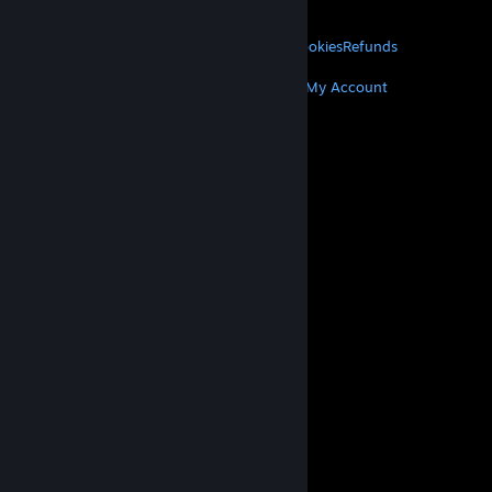
About Valve
Jobs
Hardware
Recycling
LEGAL
Privacy
Accessibility
Notices & Policies
Cookies
Refunds
MORE
Get Steam
Get Mobile Apps
Get Support
My Account