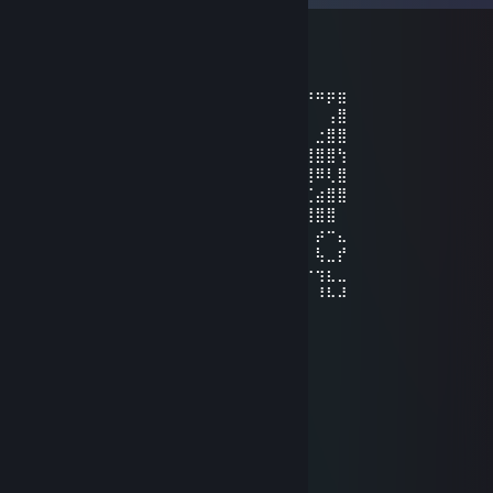
Kakish
Jul 18, 2024 @ 3:16pm
⡶⠶⠂⠐⠲⠶⣶⣶⣶⣶⣶⣶⣶⣶⣶⣶⣶⣶⣶⣶⣶⣶⣶⣶⣶⣶⡶⠶⡶⣶
⣗⠀⠀⠀⠀⠀⠀⠀⠉⠛⠿⠿⣿⠿⣿⣿⣿⣿⠿⠿⠿⠟⠛⠉⠁⠀⠀⠀⢠⣿
⣿⣷⣀⠀⠈⠛⠢⠥⠴⠟⠂⠀⠀⠀⠉⣛⠉⠁⠀⠐⠲⠤⠖⠛⠁⠀⠀⣐⣿⣿
⣿⣿⣿⣦⣄⡀⠀⠀⠀⠀⣀⡠⣤⣦⣿⣿⣿⣆⣴⣠⣀⣀⡀⣀⣀⣚⣿⣿⣿⢳
⣧⠉⠙⢿⣿⣿⣶⣶⣾⣿⡿⢿⣿⣿⣿⣿⣿⣿⣿⣿⣿⣿⣿⣿⣿⣿⣿⠿⢇⣿
⣿⣷⡄⠈⣿⣿⣿⣿⣯⣥⣦⢿⣿⣿⣿⣿⣿⣿⣿⣿⣿⣿⣿⣿⣿⡟⢉⣴⣿⣿
⣿⣿⣿⣦⣘⠋⢻⠿⢿⣿⣿⣿⣾⣭⣛⣛⣛⣯⣷⣿⣿⠿⠟⠋⠉⣴⣿⣿⣿
⢠⠖⢲⠀⠀⡖⢲⡄⡴⠒⠆⡖⠒⠂⠀⣶⠲⡄⢰⡆⠀⡖⢦⠀⡆⢰⡆⡴⠒⣄
⢨⠟⢻⠀⠀⣏⣉⠇⢧⣀⡄⣏⣉⡁⠀⣿⠚⢡⠗⠺⡄⣏⣹⠆⡏⢹⡇⢧⣀⡞
⢰⣒⡒⠰⡄⡴⠀⡶⢲⡆⢢⣀⡖⠀⠀⡖⠒⠲⢰⠒⣦⢀⡶⡄⠒⢲⠒⢲⣆⣀
⠸⠤⠽⠠⠽⠁⣴⠧⠼⣧⠤⠟⠀⠀⠈⠧⣤⠤⠸⠉⠁⠞⠒⠳⠀⠸⠀⠸⠧⠼
ビッチ）
Nov 12, 2020 @ 11:15pm
+rep good temmate
.:[Deff]:.
Jun 7, 2017 @ 11:37am
╔══╗╔══╗╔╗─╔╗