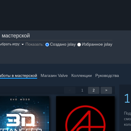
 мастерской
Показать:
Создано jslay
Избранное jslay
ыбрать игру:
аботы в мастерской
Магазин Valve
Коллекции
Руководства
<
1
2
>
Под
смо
кол