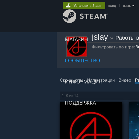
Установить Steam
вход
|
язык
jslay
»
Работы в
МАГАЗИН
Фильтровать по игре:
В
СООБЩЕСТВО
Скриншоты
Иллюстрации
Видео
Р
ИНФОРМАЦИЯ
1–9 из 14
ПОДДЕРЖКА