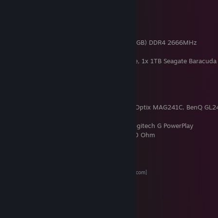
[pcpartpicker.com]
CPU:
Intel® Core™ i7-8700K
Mainboard:
Asus ROG Strix Z390-F
GPU:
ASUS ROG Strix RTX 2080 Ti OC
RAM:
Corsair Vengeance RGB 32GB (4 x 8GB) DDR4 2666MHz
HD1:
WD Black SN750 M.2 1TB
HD2-6:
2x 120GB SSD, 1x 500GB WD Blue, 1x 1TB Seagate Baracuda
PSU:
Corsair CX850M Modular
CPU Cooler:
bequiet! Pure Rock 2
Tower:
Corsair Crystal Series 680X Black
Tower Fans:
+ 1x beQuiet! Silent Wings 3
Monitor:
ASUS ROG Strix XG27WQ, msi® Optix MAG241C, BenQ GL
Keyboard:
Wooting two HE
[wooting.io]
Mouse:
Logitech G502 Lightspeed
and
Logitech G PowerPlay
Headphones:
Beyerdynamic DT770 Pro 80 Ohm
OS:
Zorin OS
PC on PCPartPicker
[pcpartpicker.com]
My PC history on PCPartPicker
[pcpartpicker.com]
Mic:
Sure SM7dB
XLR Console:
TC Helicon GoXLR