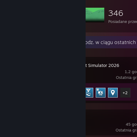
346
Posiadane prz
Ostatnia aktywność
1,2 godz. w ciągu ostatnich
City Transport Simulator 2026
1,2 go
Ostatnia gr
Postęp osiągnięć
7 z 38
+2
R.E.P.O.
45 god
Ostatnia gr