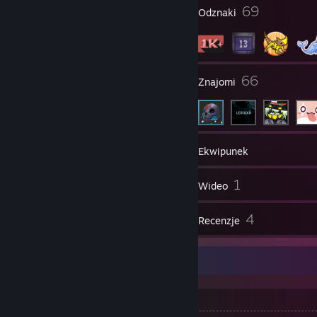
4
69
Nagrody profilu
Odznaki
16
66
Grupy
Znajomi
1 079
Gry
Ekwipunek
48
1
Zrzuty ekranu
Wideo
4
4
Przedmioty w warsztacie
Recenzje
Information
My PC: