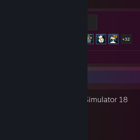
Godziny gry
Osiągnięcia
Kierowca miesiąca
500 PD
Postęp osiągnięć
37 z 37
+32
Zrzuty ekranu 2
Ulubiona gra
Bus Simulator 18
588
28
Godziny gry
Osiągnięcia