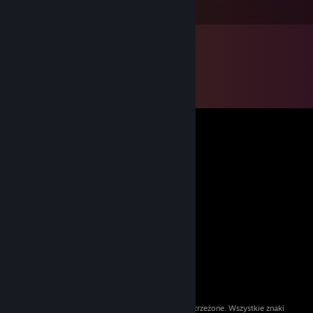
__└┐▒▒▒▒┌┘ ☆★
© 2026 Valve Corporation. Wszelkie prawa zastrzeżone. Wszystkie znaki