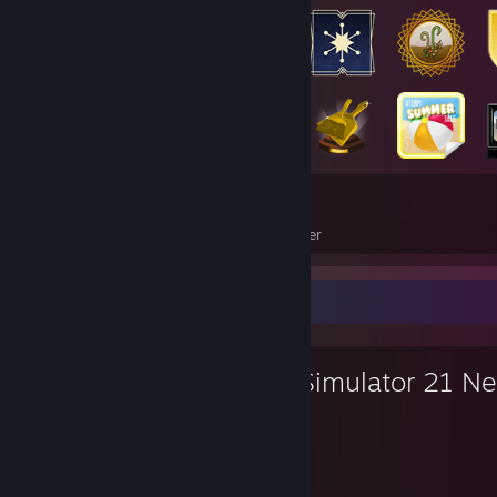
69
59
Wszystkie zdobyte odznaki
Karty z gier
Ulubiona gra
Bus Simulator 21 Ne
Stop
300
37