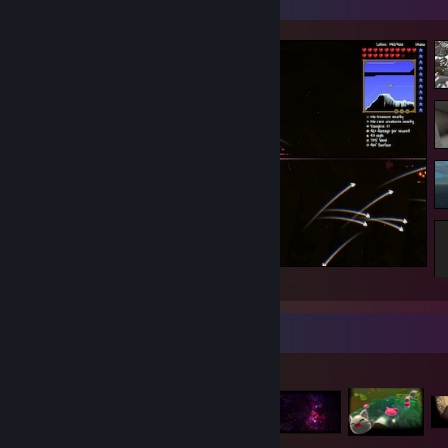
Gablota zrzutów ekranu
Katzen-Eskalation
Gablota przedmiotów