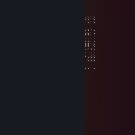
Struppy
1 września 2021 o 9:42
⢕⢕⢕⢕⠁⢜⠕⢁⣴⣿⡇⢓⢕⢵⢐⢕⢕⠕⢁⣾⢿⣧⠑⢕⢕⠄⢑⢕⠅⢕
⢕⢕⠵⢁⠔⢁⣤⣤⣶⣶⣶⡐⣕⢽⠐⢕⠕⣡⣾⣶⣶⣶⣤⡁⢓⢕⠄⢑⢅⢑
⠍⣧⠄⣶⣾⣿⣿⣿⣿⣿⣿⣷⣔⢕⢄⢡⣾⣿⣿⣿⣿⣿⣿⣿⣦⡑⢕⢤⠱⢐
⢠⢕⠅⣾⣿⠋⢿⣿⣿⣿⠉⣿⣿⣷⣦⣶⣽⣿⣿⠈⣿⣿⣿⣿⠏⢹⣷⣷⡅⢐
⣔⢕⢥⢻⣿⡀⠈⠛⠛⠁⢠⣿⣿⣿⣿⣿⣿⣿⣿⡀⠈⠛⠛⠁⠄⣼⣿⣿⡇⢔
⢕⢕⢽⢸⢟⢟⢖⢖⢤⣶⡟⢻⣿⡿⠻⣿⣿⡟⢀⣿⣦⢤⢤⢔⢞⢿⢿⣿⠁⢕
⢕⢕⠅⣐⢕⢕⢕⢕⢕⣿⣿⡄⠛⢀⣦⠈⠛⢁⣼⣿⢗⢕⢕⢕⢕⢕⢕⡏⣘⢕
⢕⢕⠅⢓⣕⣕⣕⣕⣵⣿⣿⣿⣾⣿⣿⣿⣿⣿⣿⣿⣷⣕⢕⢕⢕⢕⡵⢀⢕⢕
⢑⢕⠃⡈⢿⣿⣿⣿⣿⣿⣿⣿⣿⣿⣿⣿⣿⣿⣿⣿⣿⣿⣿⣿⣿⣿⢃⢕⢕⢕
⣆⢕⠄⢱⣄⠛⢿⣿⣿⣿⣿⣿⣿⣿⣿⣿⣿⣿⣿⣿⣿⣿⣿⣿⠿⢁⢕⢕⠕⢁
Jonxs.gd
10 sierpnia 2020 o 7:29
__┌─┐ ─┐
__│▒│ /▒/ ☆★
__│▒_/▒/
__│▒ /▒/─┬─┐
__│▒│▒|▒│▒│
__┌┴─┴─┐-┘─┘
_│▒┌──┘▒▒▒│
_└┐▒▒▒▒▒▒┌┘