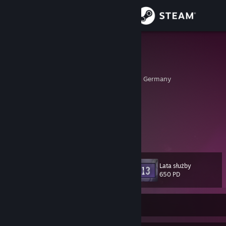
Zaloguj się
Sklep
SpielefreakJ
Justin R
Społeczność
Nordrhein-Westfalen, Germany
Informacje
Socials
[SpielefreakJ.com]
Wsparcie
BlueSky!
[spielefreakj.com]
Zmień język
Lata służby
Poziom
83
650 PD
Pobierz aplikację mobilną Steam
Wersja przeglądarkowa
Offline