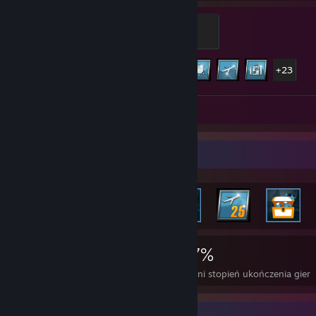
Bus driver instructor
500 PD
Postęp osiągnięć
28 z 28
+23
Recenzja 1
Gablota najrzadszych osiągnięć
866
3
27%
Osiągnięcia
Perfekcyjne gry
Średni stopień ukończenia gier