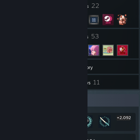
1
22
Profile Awards
Badges
4
53
Groups
Friends
171
Games
Inventory
4
11
Screenshots
Reviews
Rarest Achievement Showcase
+2,092