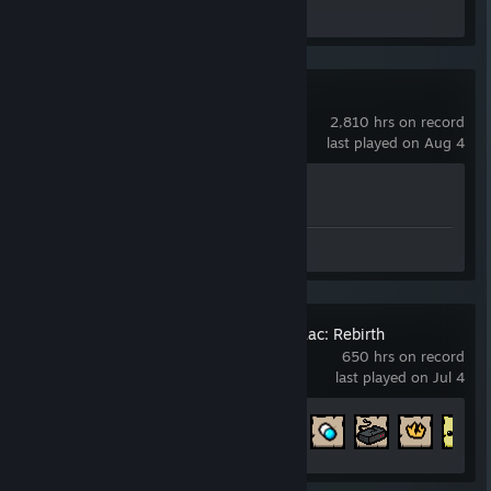
Review 1
Counter-Strike 2
2,810 hrs on record
last played on Aug 4
Achievement Progress
1 of 1
Screenshots 2
Review 1
The Binding of Isaac: Rebirth
650 hrs on record
last played on Jul 4
Achievement Progress
403 of 641