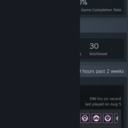
2,098
3
40%
Achievements
Perfect Games
Avg. Game Completion Rate
Game Collector
171
161
11
30
Games Owned
DLC Owned
Reviews
Wishlisted
Recent Activity
28.3 hours past 2 weeks
ARC Raiders
396 hrs on record
last played on Aug 5
Achievement Progress
47 of 50