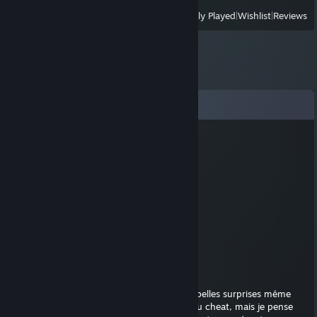
View
All Recently Played
|
Wishlist
|
Reviews
Comments
.[DjonX!!!].
Feb 17 @ 9:26am
le boulet
I scream 4 icecream
Jan 10 @ 5:23am
Thank you for mushrooms
ZouZou Dame Pouffiasse
Jan 6, 2025 @ 9:01am
+rep Clutcheur à l'occas', peut réserver de belles surprises même
quand tout semble perdu. Certains crient au cheat, mais je pense