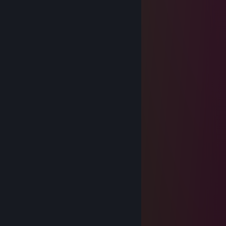
'| . . . . . . \„_^- „ . . . . .'|
'| . . . . . . . . .'\ .\ ./ '/ . |
happy new year 2026!
2213
Dec 31, 2025 @ 7:04am
…………………...„„-~^^~„-„„_
………………„-^*'' : : „'' : : : : *-„
…………..„-* : : :„„--/ : : : : : : : '\
…………./ : : „-* . .| : : : : : : : : '|
……….../ : „-* . . . | : : : : : : : : |
………...\„-* . . . . .| : : : : : : : :'|
……….../ . . . . . . '| : : : : : : : :|
……..../ . . . . . . . .'\ : : : : : : : |
……../ . . . . . . . . . .\ : : : : : : :|
……./ . . . . . . . . . . . '\ : : : : : /
….../ . . . . . . . . . . . . . *-„„„„-*'
….'/ . . . . . . . . . . . . . . '|
…/ . . . . . . . ./ . . . . . . .|
../ . . . . . . . .'/ . . . . . . .'|
./ . . . . . . . . / . . . . . . .'|
'/ . . . . . . . . . . . . . . . .'|
'| . . . . . \ . . . . . . . . . .|
'| . . . . . . \„_^- „ . . . . .'|