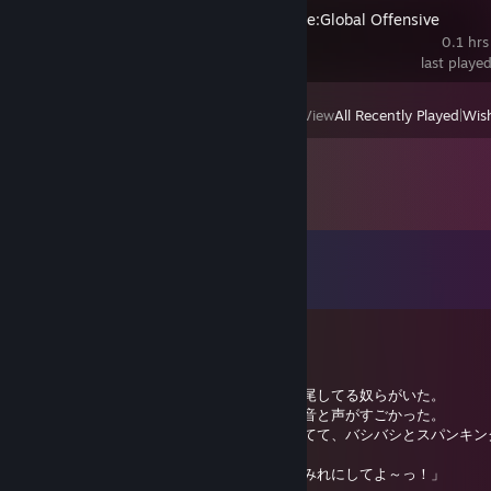
Counter-Strike:Global Offensive
0.1 hrs
last playe
View
All Recently Played
|
Wish
Comments
View all
165
comments
シャミ子が悪いんだよ
Feb 28 @ 5:40am
この前発展場に行ったとき個室の中でヤバ交尾してる奴らがいた。
鍵閉まってたから、見たわけじゃないけど、音と声がすごかった。
グチャグチャと水っぽい音させてガン堀りしてて、バシバシとスパンキン
「オラオラ、２発目あがってきたぜ！」
「欲しいよ！欲しいよ！雄マンコの中、種まみれにしてよ～っ！」