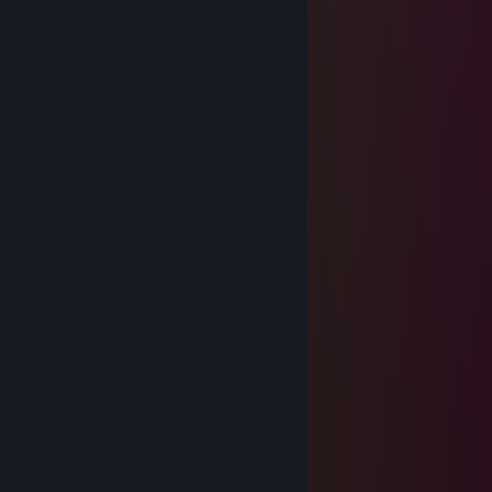
'| . . . . . . . . .'\ .\ ./ '/ . |
happy new year 2026!
yuhi
Jan 7, 2025 @ 5:23am
…………………...„„-~^^~„-„„_
………………„-^*'' : : „'' : : : : *-„
…………..„-* : : :„„--/ : : : : : : : '\
…………./ : : „-* . .| : : : : : : : : '|
……….../ : „-* . . . | : : : : : : : : |
………...\„-* . . . . .| : : : : : : : :'|
……….../ . . . . . . '| : : : : : : : :|
……..../ . . . . . . . .'\ : : : : : : : |
……../ . . . . . . . . . .\ : : : : : : :|
……./ . . . . . . . . . . . '\ : : : : : /
….../ . . . . . . . . . . . . . *-„„„„-*'
….'/ . . . . . . . . . . . . . . '|
…/ . . . . . . . ./ . . . . . . .|
../ . . . . . . . .'/ . . . . . . .'|
./ . . . . . . . . / . . . . . . .'|
'/ . . . . . . . . . . . . . . . .'|
'| . . . . . \ . . . . . . . . . .|
'| . . . . . . \„_^- „ . . . . .'|
'| . . . . . . . . .'\ .\ ./ '/ . |