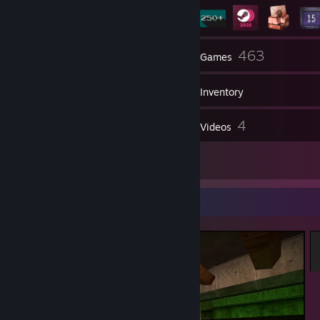
47
463
Groups
Games
Inventory
4
4
Screenshots
Videos
24
Reviews
Screenshot Showcase