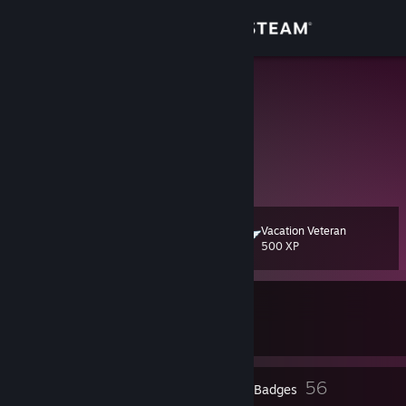
Sign in
Store
Furufuru
Furufuru
Community
About
Support
Vacation Veteran
Level
50
500 XP
Change language
Currently In-Game
Get the Steam Mobile App
Counter-Strike 2
View desktop website
1
56
Profile Awards
Badges