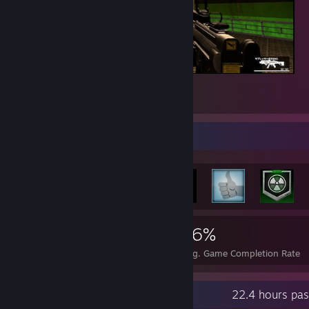
Jabroni Brawl: Episode 3
3
Achievement Showcase
1,554
3
16%
Achievements
Perfect Games
Avg. Game Completion Rate
Recent Activity
22.4 hours pas