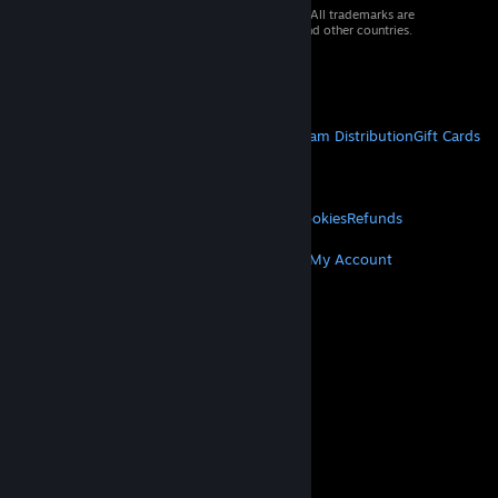
© 2026 Valve Corporation. All rights reserved. All trademarks are
property of their respective owners in the US and other countries.
VAT included in all prices where applicable.
Get Mobile Apps
STEAM
About Steam
Steam SSA
Steamworks
Steam Distribution
Gift Cards
VALVE
About Valve
Jobs
Hardware
Recycling
LEGAL
Privacy
Accessibility
Notices & Policies
Cookies
Refunds
MORE
Get Steam
Get Mobile Apps
Get Support
My Account