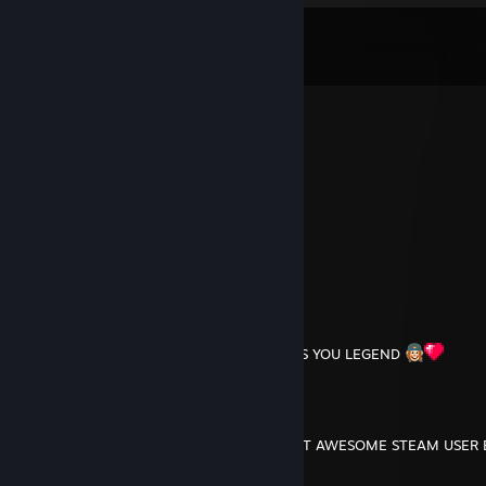
Kommentarer
Vis alle
334
kommentarer
mona.mysth
5. aug. kl. 3.24
i love you so much jaume <6
THATISFROG
25. juli kl. 6.38
A world full of frogs sounds nice
Tangociss
23. juli kl. 1.22
YO THANK YOU SO MUCH FOR THE GAMES YOU LEGEND
bAd a!m
22. juli kl. 18.53
WHAT IS THIS? THE PROFILE OF THE MOST AWESOME STEAM USER 
YES IT IS! ... thank you so much!