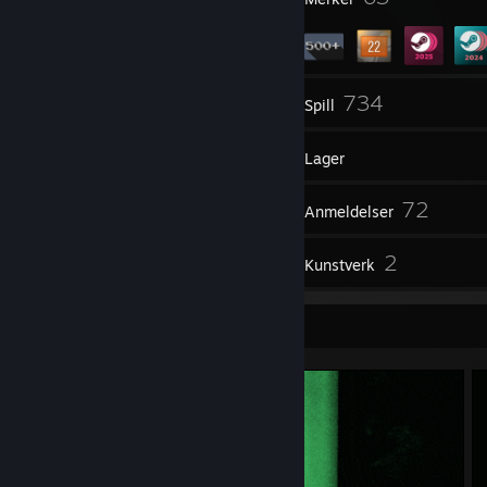
3
734
Grupper
Spill
Lager
1 339
72
Skjermbilder
Anmeldelser
1
2
Veiledninger
Kunstverk
Skjermbildeutstilling