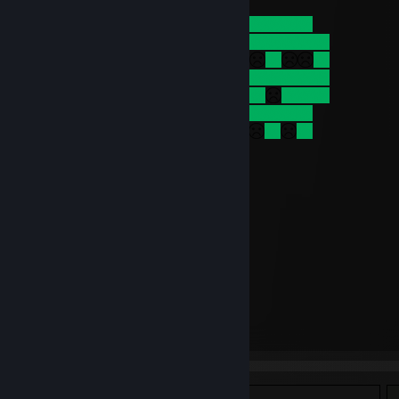
​ ​ ​ ​ ​ ​ ​
​ ​ ​ ​ ​ ​ ​ ​
​ ​ ​ ​ ​ ​ ​ ​
​​ ​ ​ ​ ​ ​ ​ ​
​ ​ ​ ​ ​ ​ ​ ​
​ ​ ​ ​ ​ ​ ​
​ ​ ​ ​ ​ ​ ​ ​