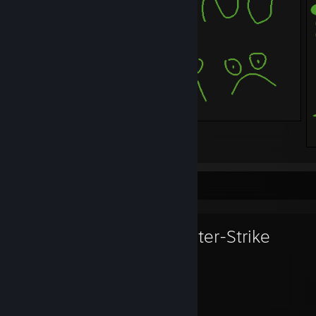
6
1
Favorittspill
Counter-Strike
1 337