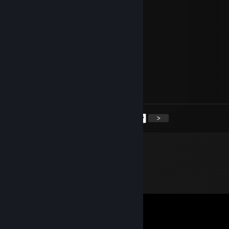
steven1mac
22. juli kl. 18.47
Thanks
mona.mysth
19. juli kl. 4.19
vota vota, cua de granota
<
>