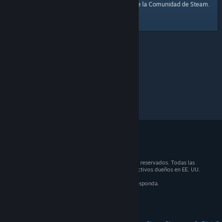
página de inicio
Aquí tienes un enlace a la
de la Comunidad de Steam.
© 2026 Valve Corporation. Todos los derechos reservados. Todas las
marcas registradas son propiedad de sus respectivos dueños en EE. UU.
y otros países.
IVA incluido en todos los precios, cuando corresponda.
Obtener aplicaciones móviles
STEAM