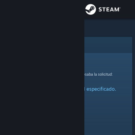
Iniciar sesión
Tienda
Comunidad
Error
Acerca de
Lo sentimos.
Se produjo un error mientras se procesaba la solicitud:
Soporte
No se ha encontrado el perfil especificado.
Cambiar idioma
Obtener la aplicación de Steam Mobile
Ver versión clásica