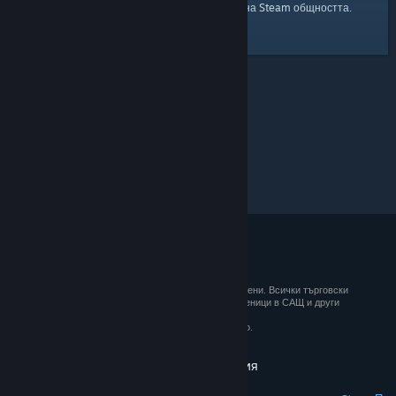
началната страница
Ето и връзка към
на Steam общността.
© 2026 Valve Corporation. Всички права запазени. Всички търговски
марки принадлежат на съответните им собственици в САЩ и други
държави.
ДДС е вкл. за всички цени, където е приложимо.
Вземане на мобилните приложения
STEAM