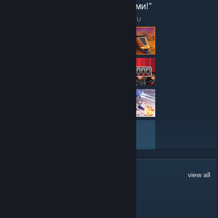
Главное, чтоб они были хорошими!"
Here are a few recent reviews by ZoneOfGames.RU
VIEW ALL
393
Comments
view all
Bogda