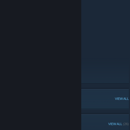
Homepage :
http://www.AggressiveCombat.de
Clantags :
xACx
Teamspeak Adresse:
xACx.ts.io
http://ts3server:/xACx.ts.io
Webseite
[www.aggressivecombat.de]
Homepage
[www.aggressivecombat.de]
Forum
[forum.aggressivecombat.de]
POPULAR DISCUSSIONS
VIEW ALL
RECENT ANNOUNCEMENTS
VIEW ALL
(26)