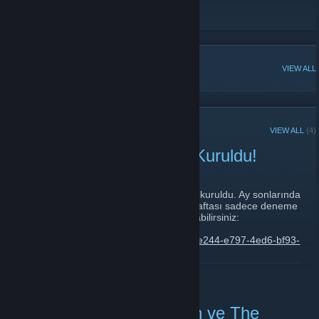
Webellek
[webellek.com]
POPULAR DISCUSSIONS
VIEW ALL
RECENT ANNOUNCEMENTS
VIEW ALL
(4)
Webellek 1v1 Faceit Ligi Kuruldu!
May 22, 2018 -
areim
| 0 Comments
Webellek'in sadece 1v1 oynanabilen ilk ligi kuruldu. Ay sonlarında
sıralamaya göre ödüller verilecek ligin ilk haftası sadece deneme
amaçlı olacak. Aşağıdaki bağlantıdan katılabilirsiniz:
https://www.faceit.com/en/organizers/d319e244-e797-4ed6-bf93-
f0b88f961844/Webellek
READ MORE
Oyun Çekilişi: Overgworth ve The