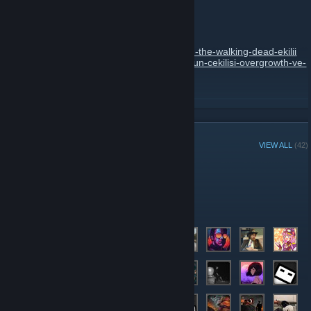
Walking Dead
March 8, 2018 -
areim
| 0 Comments
Katılım:
https://gleam.io/CbA1P/overgrowth-the-walking-dead-ekilii
Detaylar:
https://webellek.com/webellek-oyun-cekilisi-overgrowth-ve-
the-walking-dead/
READ MORE
GROUP MEMBERS
VIEW ALL
(42)
Administrators
Members