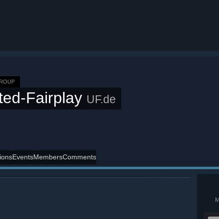
GROUP
ted-Fairplay
UF.de
ions
Events
Members
Comments