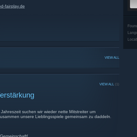
d-fairplay.de
Foun
Lang
Locat
VIEW ALL
VIEW ALL
(1)
Verstärkung
n Jahreszeit suchen wir wieder nette Mitstreiter um
usammen unsere Lieblingsspiele gemeinsam zu daddeln.
 Gemeinschaft!