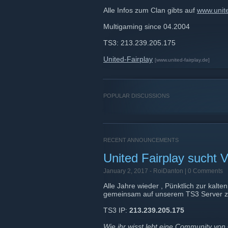
Alle Infos zum Clan gibts auf
www.unite
Multigaming since 04.2004
TS3: 213.239.205.175
United-Fairplay
[www.united-fairplay.de]
POPULAR DISCUSSIONS
RECENT ANNOUNCEMENTS
United Fairplay sucht 
January 2, 2017 -
RoiDanton
| 0 Comments
Alle Jahre wieder , Pünktlich zur kalte
gemeinsam auf unserem TS3 Server z
TS3 IP:
213.239.205.175
Wie ihr wisst lebt eine Community von