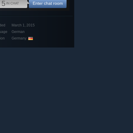
5
Enter chat room
IN CHAT
ded
March 1, 2015
uage
German
ion
Germany