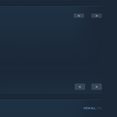
<
>
<
>
VIEW ALL
(71)