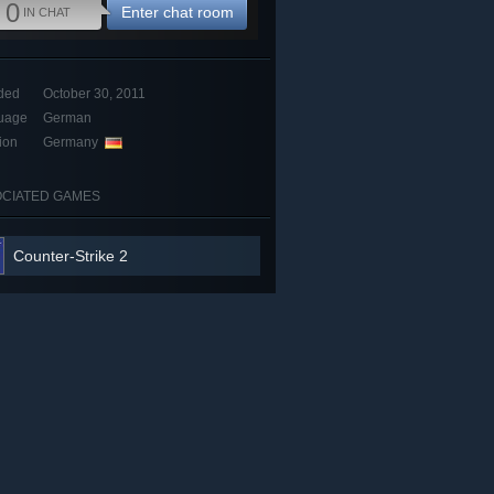
0
Enter chat room
IN CHAT
ded
October 30, 2011
uage
German
ion
Germany
CIATED GAMES
Counter-Strike 2