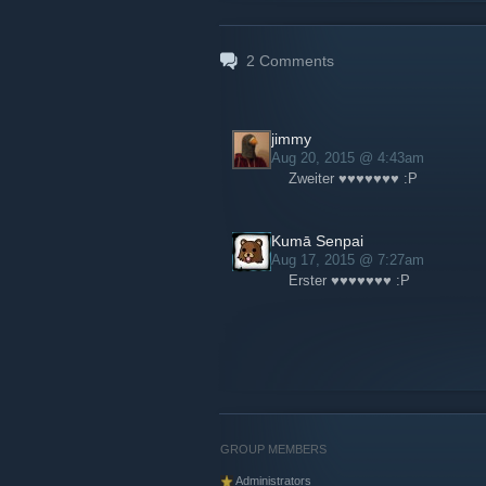
2
Comments
jimmy
Aug 20, 2015 @ 4:43am
Zweiter ♥♥♥♥♥♥♥ :P
Kumā Senpai
Aug 17, 2015 @ 7:27am
Erster ♥♥♥♥♥♥♥ :P
GROUP MEMBERS
Administrators