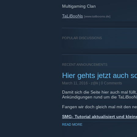
Multigaming Clan
TaLiBooNs
[www.taliboons.de]
POPULAR DISCUSSIONS
RECENT ANNOUNCEMENTS
Hier gehts jetzt auch s
March 11, 2016 -
z@k
| 0 Comments
Damit sich die Seite hier auch mal füll
Ankündigungen rund um die TaLiBooN
Fangen wir doch gleich mal mit den n
SMG- Tutorial aktualisiert und kle
READ MORE
Die TaLiBooNs wünschen viel Spaßßß