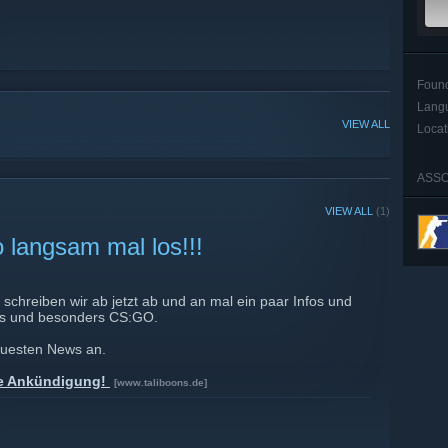
Foun
Lang
VIEW ALL
Locat
ASSO
VIEW ALL
(1)
o langsam mal los!!!
t, schreiben wir ab jetzt ab und an mal ein paar Infos und
s und besonders CS:GO.
euesten News an.
ine Ankündigung!
[www.taliboons.de]
.