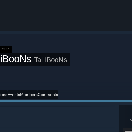
GROUP
LiBooNs
TaLiBooNs
ions
Events
Members
Comments