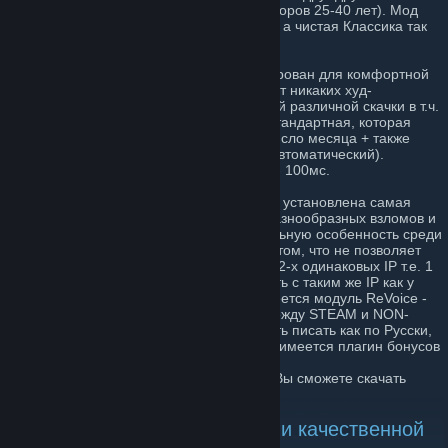
(средний возраст игроков и Администраторов 25-40 лет). Мод
сервера, скорее всего и не Паблик даже, а чистая Классика так
сказать.
Сервер полностью настроен и оптимизирован для комфортной
игры, нагрузки на сервере - нет, также нет никаких худ-
сообщений, различных звуков ну и всякой различной скачки в т.ч.
и лишних плагинов. Статистика стоит - стандартная, которая
обнуляется автоматически каждое 1-е число месяца + также
полная оптимизация БД - каждый день автоматический).
Максимальный лимит пинга на сервере - 100мс.
По-поводу защиты скажу, что на сервере установлена самая
полная защита от различных читеров, разнообразных взломов и
т.д. К тому же, сервер имеет одну уникальную особенность среди
остальных серверов, она заключается в том, что не позволяет
находиться на сервере игрокам с более 2-х одинаковых IP т.е. 1
игрок = 1 IP адрес, а те кто будут заходить с таким же IP как у
какого-либо игрока = КИК с сервера. Имеется модуль ReVoice -
который позволяет общаться игрокам между STEAM и NON-
STEAM. На сервере имеется возможность писать как по Русски,
так и по Английски. Для STEAM игроков, имеется плагин бонусов
- Steam Бонус.
И ещё у Нас имеется HLTV Cервер, где Вы сможете скачать
необходимую Вам демку.
Всем приятной, комфортной и качественной