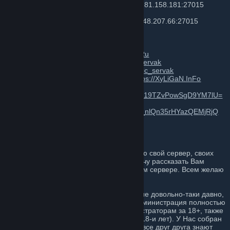
Российский Паблик Сервер 18+ ©
95.181.158.181:27015
Доменной IP:
cs.ruspublic18.ru
Российский HSDM Сервер 18+ ©
109.248.207.66:27015
Доменной IP:
hsdm.ruspublic18.ru
Форум:
https://RusPublic18.Ru
Банлист:
https://Bans.RusPublic18.Ru
HLTV Демки:
https://Demki.RusPublic18.Ru
Группа ВК:
https://vk.com/russia_public_servak
Телеграм Канал:
https://t.me/russia_public_servak
Для Связи с Гл.Администратором:
https://XyLiGaN.InFo
Беседка Сервера:
https://vk.me/join/sh4/wgcQV2QWcMm8S419TZvPowSgD9YM7lU=
Канал на YouTube:
https://www.youtube.com/channel/UCO8w_nlQn35rHYazQEMjRjQ
Немного предыстории...
Всем привет! Собственно, Я очень люблю свой сервер, своих
игроков и Администраторов. Поэтому, хочу рассказать Вам
дорогие читатели некую историю о Своём сервере. Всем желаю
приятного прочтения. И так, поехали...
Сам же сервер начал своё существование довольно-таки давно,
ну где-то примерно лет 13 назад. Вся администрация полностью
адекватная и порядочная (всем Администраторам за 18+, также
как и продажа Админок, только строго с 18-и лет). У Нас собран
очень дружеский и приятный коллектив, все друг друга знают