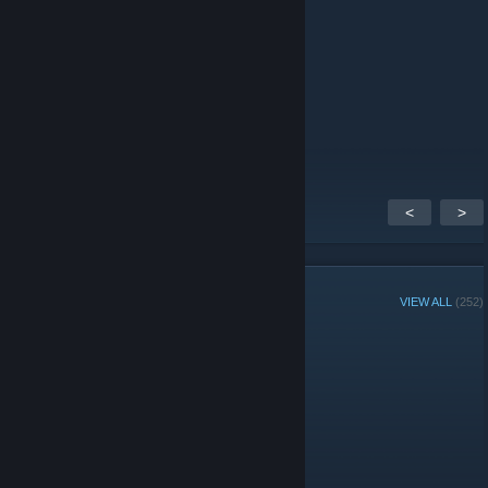
Несомненно)
$CrackHead$
Mar 3, 2015 @ 5:55am
ёу самы самый конечно :**************
<
>
GROUP MEMBERS
VIEW ALL
(252)
Group Player of the Week:
Administrators