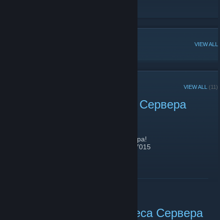
игры у нас н�
POPULAR DISCUSSIONS
VIEW ALL
RECENT ANNOUNCEMENTS
VIEW ALL
(11)
Смена IP Адреса HSDM Сервера
October 19, 2024 -
Aleksandr.V
| 0 Comments
Всем дратути)
Сменился IP Адрес нашего HSDM Сервера!
IP Адрес теперь, такой 109.248.207.66:27015
READ MORE
Зеркалирование IP Адреса Сервера