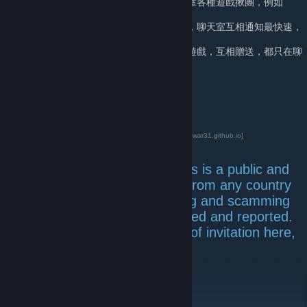
遊戲揪團，找不到人一起遊戲？聊天室各種遊戲揪團，例如
Payday 2、Dota 2等等
快速情報，特價資訊、免費贈送新聞，聊天室互相通知最快速，
第一時間掌握特價資訊！
好禮贈送？群組內常常有板友有多的遊戲，互相贈送，都只在聊
天室送喔！
實用工具傳送門！
Steam相關實用連結
PTT推樂透 鄉民推文隨機抽獎程式
[howar31.github.io]
To foreign friends: Although this is a public and
active Chinese group, friends from any country
are welcome. But all spamming and scamming
activities will definitely be banned and reported.
No advertisement or any type of invitation here,
thanks.
群組專用Discord語音平台
Steam相關實用連結
群組發表PTT文
[www.ptt.cc]