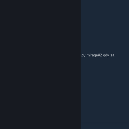
BuuCoSieBoisz
May 3, 2020 @ 6:09am
UNBAN PLS thx
999 Edwin2kk
May 2, 2020 @ 10:33am
powie mi ktos gdzie sa wszyscy admini z mapy mirage#2 gdy sa
potrzebni :[
999 Edwin2kk
May 1, 2020 @ 1:27pm
Dobry wieczór moi mili 😇😁
Alu
Apr 30, 2020 @ 1:02pm
Za co dostałem bana?