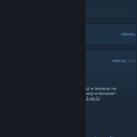
Forum
[katujemy.eu]
Sklep 24/7
[katujemy.eu]
Facebook
[www.facebook.com]
POPULAR DISCUSSIONS
VIEW ALL
RECENT ANNOUNCEMENTS
VIEW ALL
(203)
Turniej 1 VS1 (CS2)
April 24, 2025 -
Dudnes
| 0 Comments
Startuje turniej 1vs1 w CS2, więcej informacji w temacie na
naszym forum - Turniej 1 vs1, więcej informacji w temacie! -
https://katujemy.eu/topic/79838-turniej-cs2-1-vs-1/
READ MORE