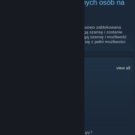
Odbanowanie zablokowanych osób na
forum
June 28, 2024 -
Gosia ?!
| 0 Comments
25.06.2024 o godz. 00:00 każda dotychczasowo zablokowana
osoba z grupą Zablokowany - otrzyma drugą szansę i zostanie
odblokowana. Chcemy, aby każdy miał drugą szansę i możliwość
naprawienia swoich błędów oraz cieszenia się z pełni możliwości
naszego forum, ale i również społeczności.
READ MORE
Odbanowani użytkownicy muszą ściśle przestrzegać regulaminu
serwisu. Każde naruszenie może skutkować ponownym i
permanentnym banem - bez względu na wykroczenia i złamane
210
Comments
view all
podpunkty.
Temat -->
https://katujemy.eu/topic/74862-resocjalizacja-oraz-druga-
szansa-dla-osob-zablokowanych/
76561198367042903
May 7, 2020 @ 3:07am
!freevip
Eco Diesel
May 5, 2020 @ 1:34am
Siemka, gdzie mogę znaleźć identyfikator grupy?