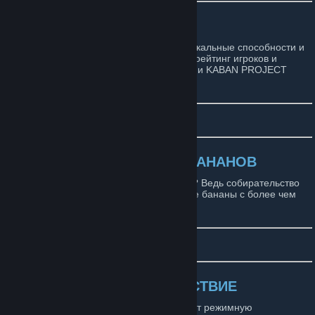
РАНГОВАЯ СИСТЕМА
Повышайте свое звание и получайте уникальные способности и
признание среди игроков. Врывайтесь в рейтинг игроков и
занимайте свое почетное место в истории KABAN PROJECT
вместе с сезонными призами.
КОЛЛЕКЦИОНИРОВАНИЕ БАНАНОВ
Все же знают как Кабаны любят бананы? Ведь собирательство
бананов хорошо поощряется. Собирайте бананы с более чем
200 внутриигровыми наградами.
МЕЖСЕРВЕРНОЕ ПУТЕШЕСТВИЕ
Сервера KABAN PROJECT поддерживают режимную