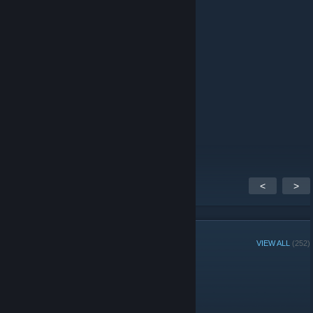
+rep very nice and non-toxic player😈
+rep AYYYY LMAO
+rep nice flicks👽
+rep king deagle💥
+rep best👹
+rep killer👺
+rep Good player 💜
+rep Amazing Tactics 👌
+rep Top Player 🔝
+rep Insane Skills 👌
+rep Thx for carry 👍
+rep 344 km/h peek ♦
<
>
GROUP MEMBERS
VIEW ALL
(252)
Administrators