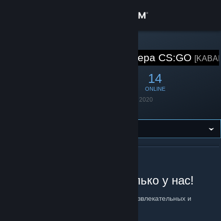
Sign in
Store
STEAM GROUP
KABAN Сервера CS:GO
[KABA
Community
252
1
14
MEMBERS
IN-GAME
ONLINE
About
Founded
January 20, 2020
Language
Russian
Support
Change language
ABOUT KABAN СЕРВЕРА CS:GO
Get the Steam Mobile App
Уникальные сервера только у нас!
View desktop website
KABAN-PROJECT.RU
— сеть игровых развлекательных и
тренировочных серверов CS:GO & CS2.