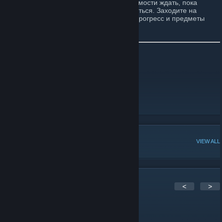
мультисерверность. У вас нету необходимости ждать, пока
сервер с вашем режимом игры освободиться. Заходите на
любой из активных серверов. Весь ваш прогресс и предметы
полностью синхронизуются.
Сайт
[kaban-project.ru]
VK
[vk.com]
Telegram
[t.me]
TikTok
[www.tiktok.com]
Discord
[discord.com]
POPULAR DISCUSSIONS
VIEW ALL
3
Comments
<
>
--domineering-