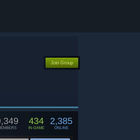
ループ
INvt'
Join Group
9,349
434
2,385
MEMBERS
IN-GAME
ONLINE