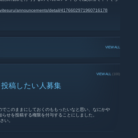
nvitesuru/announcements/detail/4176602971960716178
VIEW ALL
VIEW ALL
(100)
を投稿したい人募集
のでこのままにしておくのももったいなと思い、なにかや
知らせを投稿する権限を付与することにしました。
ださい。
な人には権限を付与します。（ここ重要）