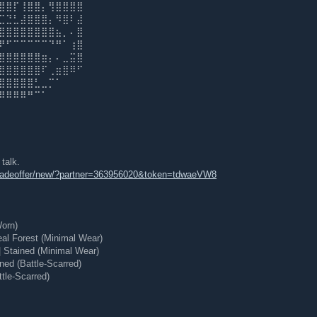
⣿⣿⡏⢸⣿⣿⡄⢻⣿⣿⣿⣿
⣉⣙⣃⣼⣿⣿⣿⡄⠻⣿⠇⣼
⣿⣿⣿⣿⣿⣿⣿⣿⣦⡀⠄⣿
⠟⠋⠉⠉⠉⠉⠉⠙⠛⠁⢰⣿
⣿⣿⣿⣿⣿⣿⣶⡄⠄⣀⣭⣿
⣿⣿⣿⣿⣿⣿⠏⢀⣶⣿⠿⠋
⣿⣿⣿⣿⣿⣃⣀⡉⠁
⠿⠿⠿⠿⠛⠉⠁
talk.
tradeoffer/new/?partner=363956020&token=tdwaeVW8
Worn)
al Forest (Minimal Wear)
 Stained (Minimal Wear)
ned (Battle-Scarred)
tle-Scarred)