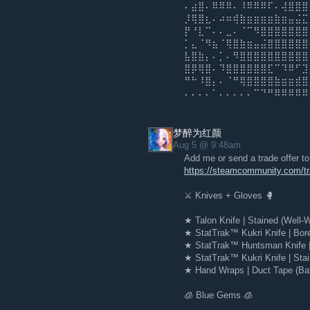
⠄⣴⣿⠄⠿⠿⠿⠄⠸⠿⠿⠿⠏⠄⢼⣿⣿⣿
⡸⢿⣿⣆⠄⠴⠶⢾⣷⣶⣶⣶⣶⣷⣶⣤⣬⣍
⡟⠘⣇⠉⠄⠄⣀⠄⠈⠉⠻⣿⣿⣿⣿⣿⣿⣿
⡁⣄⠈⠻⣦⠈⢿⣿⣷⣶⣤⣬⣿⣿⣿⣿⣿⣿
⣧⣿⣷⡄⠄⡁⠄⠻⣿⣿⣿⣿⣿⣿⣿⣿⣿⣿
⣿⡿⢿⣿⠄⠹⣿⣿⣿⣿⣿⣿⣏⠉⠹⠿⠋⣹
⠛⠓⠸⣿⡄⠄⠈⠛⢿⣿⣿⣿⣿⣷⣶⣶⣾⣿
⠄⠄⠄⠄⠁⠄⠄⠄⠄⠄⠉⠙⠛⠿⠿⠿⠿⠿
梦醉为红颜
Aug 5 @ 9:48am
Add me or send a trade offer to 
https://steamcommunity.com/
⚔️ Knives + Gloves 🥊
★ Talon Knife | Stained (Well-
★ StatTrak™ Kukri Knife | Bore
★ StatTrak™ Huntsman Knife |
★ StatTrak™ Kukri Knife | Stai
★ Hand Wraps | Duct Tape (Bat
🧊 Blue Gems 🧊