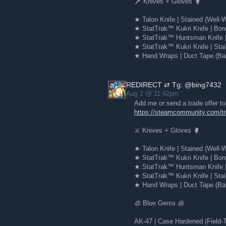
🗡️ Knives + Gloves 🥊
★ Talon Knife | Stained (Well-
★ StatTrak™ Kukri Knife | Bore
★ StatTrak™ Huntsman Knife |
★ StatTrak™ Kukri Knife | Stai
★ Hand Wraps | Duct Tape (Bat
REDIRECT ⇄ Tg: @bing7432
Aug 2 @ 11:42pm
Add me or send a trade offer to 
https://steamcommunity.com/
⚔️ Knives + Gloves 🥊
★ Talon Knife | Stained (Well-
★ StatTrak™ Kukri Knife | Bore
★ StatTrak™ Huntsman Knife |
★ StatTrak™ Kukri Knife | Stai
★ Hand Wraps | Duct Tape (Bat
🧊 Blue Gems 🧊
AK-47 | Case Hardened (Field-