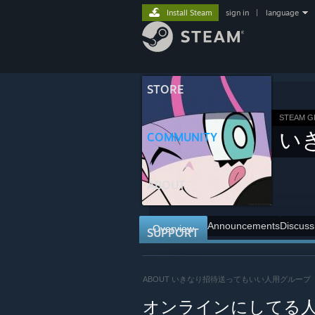
Install Steam
sign in
|
language
STORE
STEAM 
い
COMMUNITY
ABOUT
Announcements
Discuss
Overview
SUPPORT
ABOUT いきなり招待送ってもいい人用グループ
オンラインにしてる