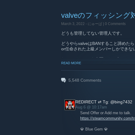
気分次第で剥奪もするかもしれません
valveのフィッシング
March 3, 2022 -
にゅーぱ
| 0 Comments
どうも管理してない管理人です。
どうやらvalveはBANすること諦
or任命された上級メンバーしかできな
なのでイベントを企画したい人はコメ
READ MORE
回もここを見てないのでなかなか気づき
今みなさんで使えるのはチャット・ス
5,548
Comments
REDIRECT ⇄ Tg: @bing7432
Aug 6 @ 10:17am
Send Offer or Add me to talk.
https://steamcommunity.com/
💎 Blue Gem 💎