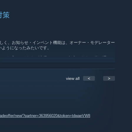
。
対策
めたらしく、お知らせ・インベント機能は、オーナー・モデレーター
いようになったみたいです。
ントを残してくれれば上級メンバーに任命します。(俺は週に一
ません)
レッドとコメントくらいなものです
view all
<
>
tradeoffer/new/?partner=363956020&token=tdwaeVW8