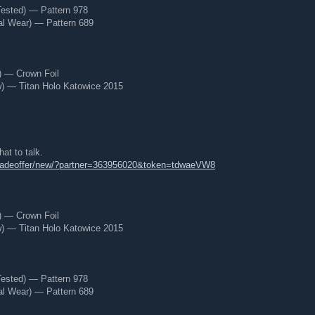
Tested) — Pattern 978
al Wear) — Pattern 689
) — Crown Foil
 — Titan Holo Katowice 2015
at to talk.
tradeoffer/new/?partner=363956020&token=tdwaeVW8
) — Crown Foil
 — Titan Holo Katowice 2015
Tested) — Pattern 978
al Wear) — Pattern 689