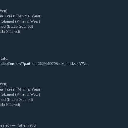
Worn)
al Forest (Minimal Wear)
 Stained (Minimal Wear)
ned (Battle-Scarred)
tle-Scarred)
talk.
tradeoffer/new/?partner=363956020&token=tdwaeVW8
Worn)
al Forest (Minimal Wear)
 Stained (Minimal Wear)
ned (Battle-Scarred)
tle-Scarred)
Tested) — Pattern 978