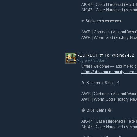
AK-47 | Case Hardened (Field-
AK-47 | Case Hardened (Minim
⭐ Stickered♥♥♥♥♥♥♥♥
AWP | Corticera (Minimal Wear
AWP | Worm God (Factory New)
REDIRECT ⇄ Tg: @bing7432
Aug 5 @ 9:38am
Offers welcome — add me to ch
https://steamcommunity.com/
🏅 Stickered Skins 🏅
AWP | Corticera (Minimal Wear
AWP | Worm God (Factory New)
🔵 Blue Gems 🔵
AK-47 | Case Hardened (Field-
AK-47 | Case Hardened (Minim