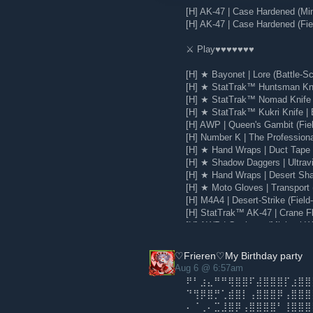
[H] AK-47 | Case Hardened (Mi
[H] AK-47 | Case Hardened (Fie
⚔️ Play♥♥♥♥♥♥♥
[H] ★ Bayonet | Lore (Battle-Sc
[H] ★ StatTrak™ Huntsman Knif
[H] ★ StatTrak™ Nomad Knife |
[H] ★ StatTrak™ Kukri Knife | 
[H] AWP | Queen's Gambit (Fie
[H] Number K | The Profession
[H] ★ Hand Wraps | Duct Tape (
[H] ★ Shadow Daggers | Ultravio
[H] ★ Hand Wraps | Desert Sha
[H] ★ Moto Gloves | Transport 
[H] M4A4 | Desert-Strike (Field
[H] StatTrak™ AK-47 | Crane Fli
[H] AWP | Corticera (Minimal W
[H] Glock-18 | Water Elemental
♡Frieren♡My Birthday party
Aug 6 @ 6:57am
⠟⠃⣰⣄⠛⠛⢿⣿⣿⠏⣼⣿⣿⣿⡏⣰⣿⣿
⠙⢻⡿⣿⡛⢁⣾⣿⡇⢠⣿⣿⣿⡿⢠⣿⣿⣿
⠄⠈⢀⠄⣉⣸⣿⡿⢠⣿⣿⣿⣿⠃⢸⣿⣿⣿