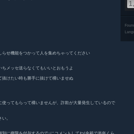
1
Foun
Lang
しらせ機能をつかって人を集めちゃってください
いちメッセ送らなくてもいいとおもうよ
て抜けたい時も勝手に抜けて構いませぬ
に使ってもらって構いませんが、詐欺が大量発生しているので
さい。
個別に権限を付与するので↓にコメントしてね(余裕で半年くら