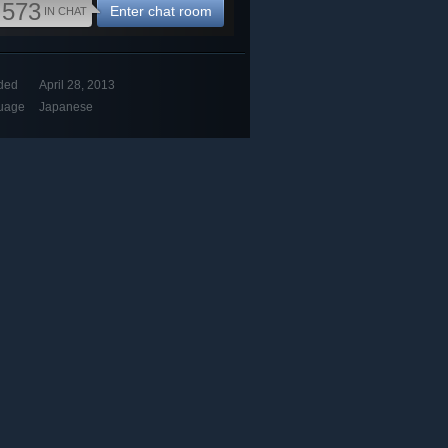
,573
Enter chat room
IN CHAT
ded
April 28, 2013
uage
Japanese