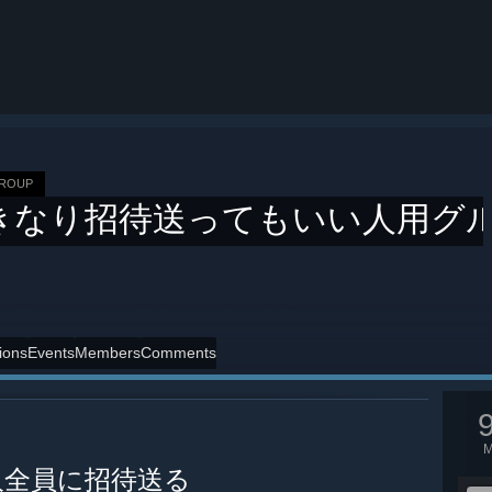
GROUP
きなり招待送ってもいい人用グ
ions
Events
Members
Comments
人全員に招待送る