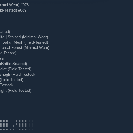
nimal Wear) #978
ld-Tested) #689
arred)
e | Stained (Minimal Wear)
 Safari Mesh (Field-Tested)
Boreal Forest (Minimal Wear)
ld-Tested)
als
Battle-Scarred)
let (Field-Tested)
magh (Field-Tested)
(Field-Tested)
-Tested)
ght (Field-Tested)
ear)
 (Minimal Wear)
⣿⣿⣿⡟⠁⣿⣿⣿⣿⣿⣿⣿
⣿⣿⣿⠃⣤⠘⣿⣿⣿⣿⡿⣿
⣿⣿⣿⢰⣿⣇⠹⣿⣿⣿⡇⣿