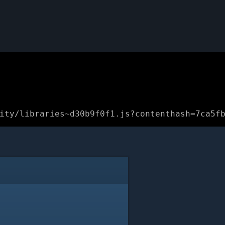
ity/libraries~d30b9f0f1.js?contenthash=7ca5f