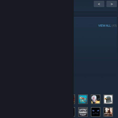
<
>
GROUP MEMBERS
VIEW ALL
(43)
Group Player of the Week:
Administrators
Moderators
Members