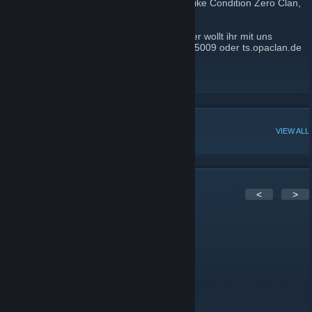
Wir sind ein kleiner aber feiner Counter Strike Condition Zero Clan,
der anders ist als all die anderen Clan´s.
Ihr habt Probleme mit unseren Servern oder wollt ihr mit uns
Daddeln? Unsere TS3 IP: 94.250.223.15:15009 oder ts.opaclan.de
http://www.cscz-opa.com
http://www.opaclan.de
POPULAR DISCUSSIONS
VIEW ALL
1
Comments
<
>
BOOST Bausi
Jan 27, 2019 @ 12:30pm
alles veralter hier