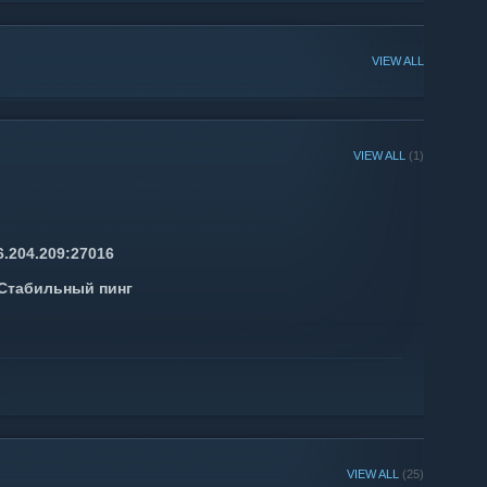
VIEW ALL
VIEW ALL
(1)
6.204.209:27016
Стабильный пинг
ок [VIP]
VIEW ALL
(25)