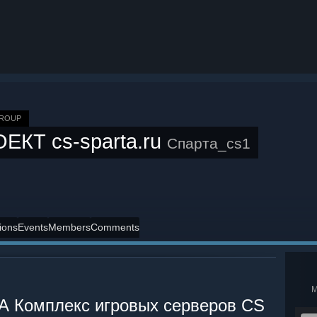
GROUP
ЕКТ cs-sparta.ru
Спарта_cs1
ions
Events
Members
Comments
А Комплекс игровых серверов CS