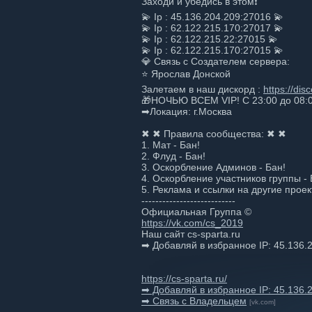
Заходи и убедись в этом❗
💫 Ip : 45.136.204.209:27016 💫
💫 Ip : 62.122.215.170:27017 💫
💫 Ip : 62.122.215.22:27015 💫
💫 Ip : 62.122.215.170:27015 💫
💎 Связь с Создателем сервера:
⭐ Ярослав Донской
Залетаем в наш дискорд :
https://di
🎁НОЧЬЮ ВСЕМ VIP! С 23:00 до 08:
➡Локация: г.Москва
✖ ✖ Правила сообщества: ✖ ✖
1. Мат - Бан!
2. Флуд - Бан!
3. Оскорбление Админов - Бан!
4. Оскорбление участников группы - 
5. Реклама и ссылки на другие проек
---------------------------
Официальная Группа ©
https://vk.com/cs_2019
Наш сайт cs-sparta.ru
➡ Добавляй в избранное IP: 45.136.
https://cs-sparta.ru/
➡ Добавляй в избранное IP: 45.136.
➡ Связь с Владельцем
[vk.com]