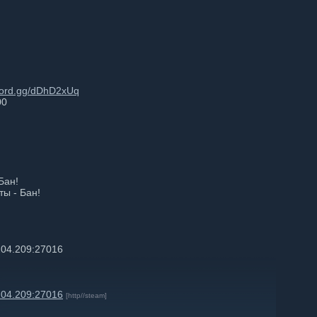
scord.gg/dDhD2xUq
00
Бан!
ты - Бан!
204.209:27016
204.209:27016
[http//steam]