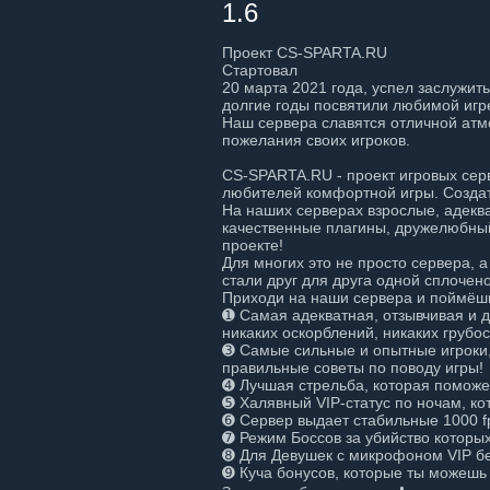
1.6
Проект CS-SPARTA.RU
Стартовал
20 марта 2021 года, успел заслужить
долгие годы посвятили любимой игр
Наш сервера славятся отличной атм
пожелания своих игроков.
CS-SPARTA.RU - проект игровых сер
любителей комфортной игры. Создат
На наших серверах взрослые, адекв
качественные плагины, дружелюбный
проекте!
Для многих это не просто сервера, а
стали друг для друга одной сплочен
Приходи на наши сервера и поймёшь, 
➊ Самая адекватная, отзывчивая и д
никаких оскорблений, никаких грубос
➌ Самые сильные и опытные игроки, 
правильные советы по поводу игры!
➍ Лучшая стрельба, которая поможет
➎ Халявный VIP-статус по ночам, ко
➏ Сервер выдает стабильные 1000 f
➐ Режим Боссов за убийство которых
➑ Для Девушек с микрофоном VIP б
➒ Куча бонусов, которые ты можешь 