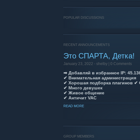
POPULAR DISCUSSIONS
RECENT ANNOUNCEMENTS
Это СПАРТА, Детка!
January 23, 2022 -
shelby
| 0 Comments
➡ Добавляй в избранное IP: 45.13
✔ Внимательная администрация
✔ Хорошая подборка плагинов ✔ 
✔ Много девушек
✔ Живое общение
✔ Античит VAC
✔ Девушкам с микрофоном в подар
READ MORE
GROUP MEMBERS