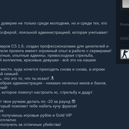
 доверие не только среди молодежи, но и среди тех, кто
Foun
е.
осферой, лояльной администрацией, которая учитывает
ASSO
веров CS 1.6, создан профессионалами для ценителей и
ели проекта имеют огромный опыт в работе с серверами!
атные, опытные админы, превосходная стрельба,
 коллектив, красивые девушки - всё это на нашем
 место, куда хочется приходить снова и снова, а игроки
ой семьей.
что это то, что ты искал! 🔝
обрая администрация - никаких нелепых киков и банов,
тей!
которое помогут настроить кс, стрельбу и дадут
 твои ручкам делать по -10 за раунд 😎
торый поможет тебе набить кучу фрагов!
ps
 получаешь игровые рубли и Gold ViP
есплатно
получить за отличные убийства!