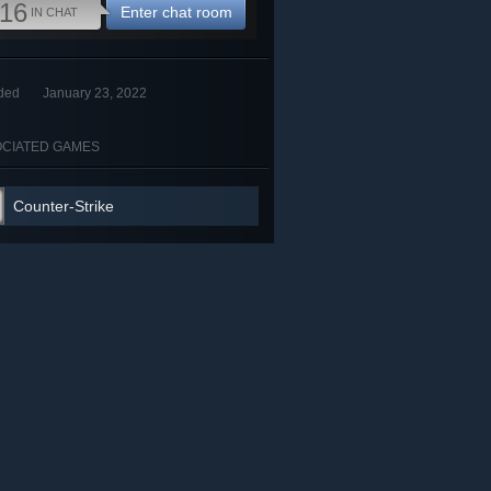
16
Enter chat room
IN CHAT
ded
January 23, 2022
CIATED GAMES
Counter-Strike