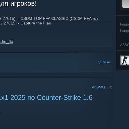
ля игроков!
5.62:27015) - CSDM.TOP FFA CLASSIC (CSDM-FFA.ru)
52:27015) - Capture the Flag
Foun
Lang
sdm_ffa
ASSO
VIEW ALL
VIEW ALL
(84)
 2025 по Counter-Strike 1.6
5