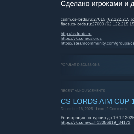
Сделано игроками и д
csdm.cs-lords.ru:27015 (62.122.21
flags.cs-lords.ru:27000 (62.122.215.1
http://cs-lords.ru
https://vk.com/cslords
https://steamcommunity.com/groups/c
POPULAR DISCUSSIONS
RECENT ANNOUNCEMENTS
CS-LORDS AIM CUP 1x1
December 16, 2025 -
Lexx
| 2 Comments
Регистрация на турнир до 19.12.202
https://vk.com/wall-13056919_34173