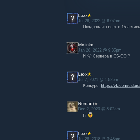
Lexx
Jul 26, 2022 @ 6:07am
Поздравляю всех с 15-летием 
Malinka
Jan 28, 2022 @ 9:35pm
hi 🤭 Сервера в CS-GO ?
Lexx
Jul 7, 2021 @ 1:52pm
Конкурс:
https://vk.com/cslo
Roman)
Dec 2, 2020 @ 8:02am
hi
Lexx
Jul 28, 2018 @ 3:48am