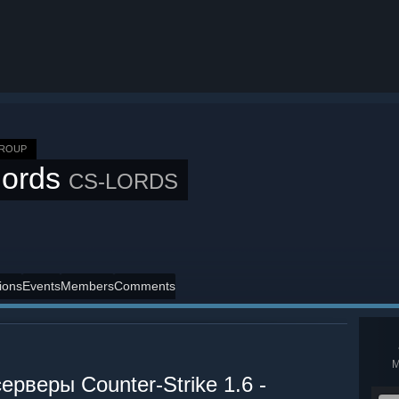
GROUP
lords
CS-LORDS
ions
Events
Members
Comments
серверы Counter-Strike 1.6 -