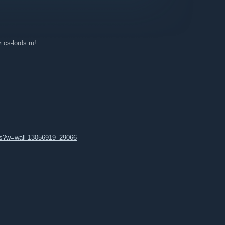
cs-lords.ru!
rds?w=wall-13056919_29066