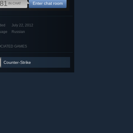
81
Enter chat room
IN CHAT
ded
July 22, 2012
uage
Russian
CIATED GAMES
Counter-Strike