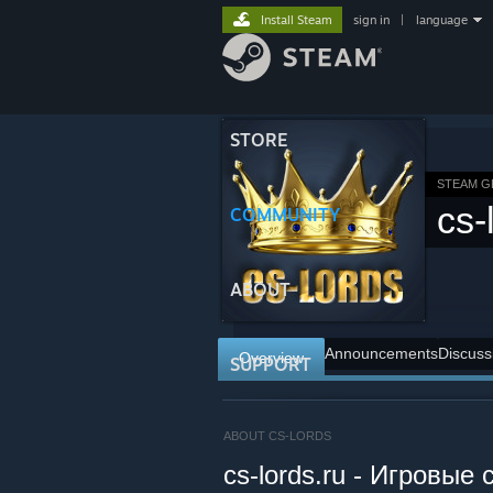
Install Steam
sign in
|
language
STORE
STEAM 
cs-
COMMUNITY
ABOUT
Announcements
Discuss
Overview
SUPPORT
ABOUT CS-LORDS
cs-lords.ru - Игровые 