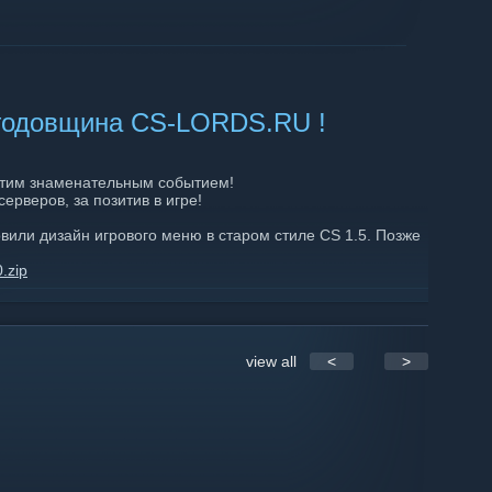
я годовщина CS-LORDS.RU !
этим знаменательным событием!
ерверов, за позитив в игре!
овили дизайн игрового меню в старом стиле CS 1.5. Позже
.zip
месяца мы проводим конкурс, так что кто ещё не успел
опитесь!
919_30650
view all
<
>
нтариях как давно вы с нами, какие события запомнились