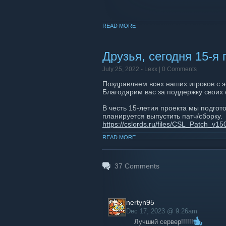
READ MORE
Друзья, сегодня 15-
July 25, 2022 -
Lexx
| 0 Comments
Поздравляем всех наших игроков с 
Благодарим вас за поддержку своих с
В честь 15-летия проекта мы подгот
планируется выпустить патч/сборку.
https://cslords.ru/files/CSL_Patch_v150
READ MORE
Напоминаем, что до конца текущего 
зафиксировать свой результат, потор
https://vk.com/cslords?w=wall-13056
37
Comments
Интересно было бы почитать в комме
больше всего.
nertyn95
Dec 17, 2023 @ 9:26am
Лучший сервер!!!!!!