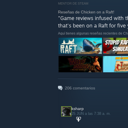
MENTOR DE STEAM
Reseñas de Chicken on a Raft!
"Game reviews infused with t
that's been on a Raft for five 
Aquí tienes algunas reseñas recientes de Chi
206
comentarios
ksharp
25 JUN a las 7:38 a. m.