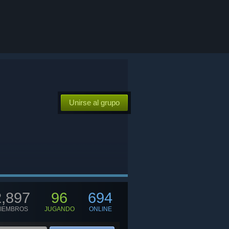
Unirse al grupo
2,897
96
694
IEMBROS
JUGANDO
ONLINE