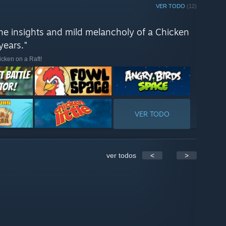
VER TODO
(12)
he insights and mild melancholy of a Chicken
years."
cken on a Raft!
VER TODO
ver todos
<
>