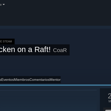
a
E STEAM
cken on a Raft!
CoaR
s
Eventos
Miembros
Comentarios
Mentor
M