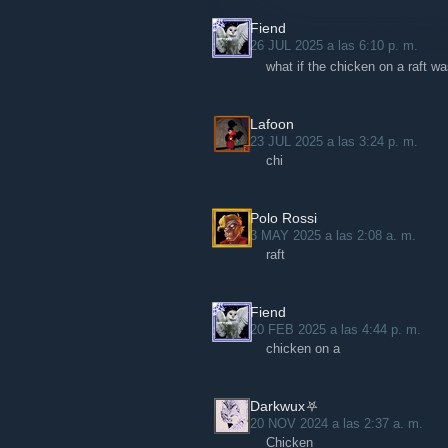
Fiend
26 JUL 2025 a las 6:10 p. m.
what if the chicken on a raft 
Lafoon
23 JUL 2025 a las 3:24 p. m.
chi
Polo Rossi
3 MAY 2025 a las 2:08 a. m.
raft
Fiend
20 FEB 2025 a las 4:44 p. m.
chicken on a
Darkwux⛧
20 NOV 2024 a las 2:37 a. m.
Chicken