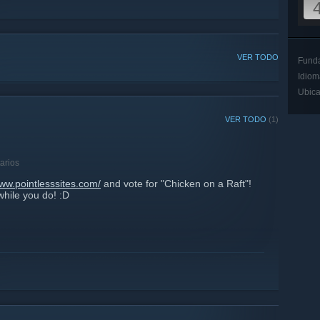
VER TODO
Fund
Idiom
Ubica
VER TODO
(1)
arios
www.pointlesssites.com/
and vote for "Chicken on a Raft"!
while you do! :D