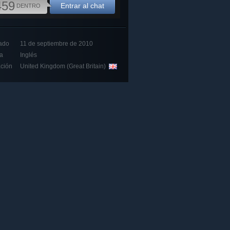
459
Entrar al chat
DENTRO
ado
11 de septiembre de 2010
a
Inglés
ción
United Kingdom (Great Britain)