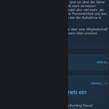
Ende der 90er als Shooter Clan gegründet, sind wir über die Jahre
immer mehr zu einer auch in der realen Welt stark vernetzen
Familie geworden. Eine Mitgliedschaft bedeutet also viel mehr, als
nur irgendwelche Games zu zocken, was die Persönlichkeit und den
Charakter zu den entscheidenden Faktoren bei der Aufnahme in
den Clan macht.
Falls ihr uns mal besuchen und/oder mit mir über eine Mitgliedschaft
reden wollt, so könnt ihr das ganz unkompliziert über unseren
Discord Server machen:
Brotherhood of Pain - Discord
[discord.gg]
POPULAR DISCUSSIONS
VIEW ALL
RECENT ANNOUNCEMENTS
VIEW ALL
(44)
Clanhosting stellt den Betrieb ein
May 8, 2023 -
[BoP]Shadow
| 0 Comments
Wie die Headline schon sagt, hat unser Clanhosting Dienst