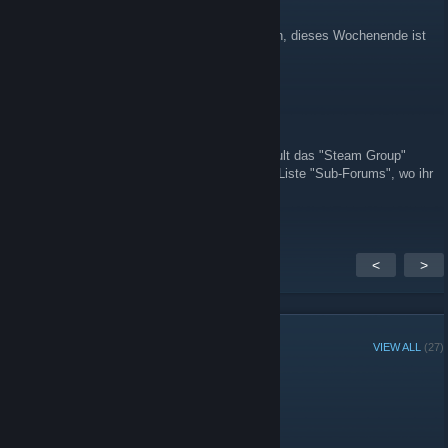
Aug 7, 2013 @ 7:03am
Shad
Für alle die sich für ihren BF3 Level schämen, dieses Wochenende ist
wieder Double XP.
[BoP]Shadow
Mar 19, 2013 @ 1:59am
Wenn ihr auf Discussions klickt, ist per default das "Steam Group"
Forum offen. Rechts unten befindet sich die Liste "Sub-Forums", wo ihr
auf "Events" umschalten könnt.
<
>
GROUP MEMBERS
VIEW ALL
(27)
Group Player of the Week: