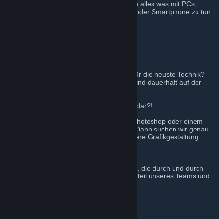
nach Zuwachs ist! Bei uns dreht es sich um alles was mit PCs,
Konsolen und mobilen Geräten wie Tablet oder Smartphone zu tun
hat.
Sei dabei!
Deine Tastatur glüht?!
Du schreibst gerne und interessierst dich für die neuste Technik?
Dann passt du genau in unser Team! Wir sind dauerhaft auf der
Suche nach netten Hobby-Redakteuren.
Dein Monitor stellt nicht genügend Farben dar?!
Du bist gerne kreativ und kennst dich mit Photoshop oder einem
anderen Bildbearbeitungsprogramm aus? Dann suchen wir genau
dich! Wir suchen noch Verstärkung für unsere Grafikgestaltung.
Das sind wir!
Unser Team besteht aus jungen Menschen, die durch und durch
Zocker und Technikfreaks sind. Werde ein Teil unseres Teams und
bewirb dich jetzt!
Unsere Anforderungen an dich:
Motivation
sehr gute deutsche Kenntnisse