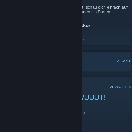
Wenn du mehr über uns erfahren möchtest, schau dich einfach auf
unserer Seite um oder schreibe deinen Fragen ins Forum.
Wir freuen uns auf dich,
dein Basic Tutorials Teammationen angegeben.
Basic-Tutorials.de Blog
[basic-tutorials.de]
Basic-Tutorials.de Facebock
[www.facebook.com]
POPULAR DISCUSSIONS
VIEW ALL
RECENT ANNOUNCEMENTS
VIEW ALL
(10)
Giveaway! JETZT! MIT WUUUT!
February 19, 2016 -
fkinglulu
| 0 Comments
Nicht vergessen! Unser Giveaway läuft jetzt!
http://www.twitch.tv/basictutorials