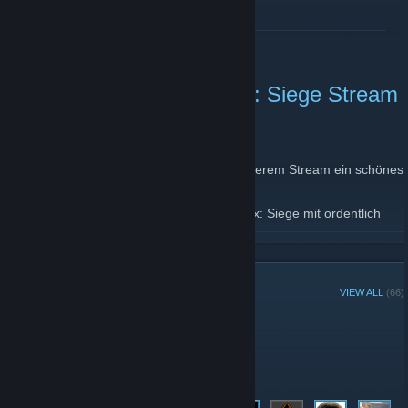
READ MORE
Heute Abend Rainbox Six: Siege Stream
mit Giveaway!
February 19, 2016 -
fkinglulu
| 0 Comments
Heute Abend ab 20 Uhr verlosen wir in unserem Stream ein schönes
paar Kopfhörer!
Ganz nebenbei wird auch noch Rainbox Six: Siege mit ordentlich
WUT gespielt!
READ MORE
Einschalten und nichts verpassen.
http://www.twitch.tv/BasicTutorials
GROUP MEMBERS
VIEW ALL
(66)
Administrators
Members