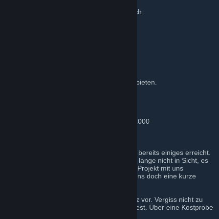
ein Mindestalter von 16 Jahren
Ahnung und Kenntnisse von deinem Bereich
Wir bieten dir:
Erfahrung
ein neues Hobby
Messebesuche
Testen der neusten Technik
Eine Bezahlung können wir dir leider nicht bieten.
Gründung: November 2012
Aktuelle monatliche Leser: ca. 10.000
Aktuelle monatliche Besuche: ca. 18.000
Aktuelle monatliche Seitenzugriffe: ca. 300.000
Aktuelle Facebook-Fans: ca. 700
Aktuelle Twitter-Follower: ca. 80
Wie du siehst, haben wir in der kurzen Zeit bereits einiges erreicht.
Doch das Ende der Fahnenstange ist noch lange nicht in Sicht, es
geht weiter voran. Wenn du Lust hast, das Projekt mit uns
gemeinsam wachsen zu lassen, schreibe uns doch eine kurze
Bewerbung an kontakt@basic-tutorials.de.
Stell dich und deine Interessen einfach kurz vor. Vergiss nicht zu
erwähnen, wie du bei uns mitwirken möchtest. Über eine Kostprobe
würden wir uns auch sehr freuen.