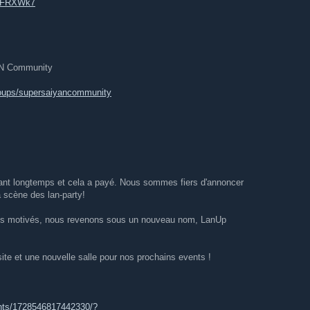
/HFRXWk7
N Community
oups/supersaiyancommunity
nt longtemps et cela a payé. Nous sommes fiers d'annoncer
la scène des lan-party!
plus motivés, nous revenons sous un nouveau nom, LanUp
te et une nouvelle salle pour nos prochains events !
nts/1728546817442330/?