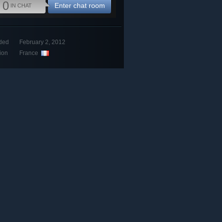
0
Enter chat room
IN CHAT
ded
February 2, 2012
ion
France