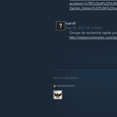
acontext=%7B%22ref%22%3
2action_history%22%3A%22nu
nairolf
Aug 25, 2017 @ 2:42am
Groupe de recherche rapide jou
http://steamcommunity.com/gro
GROUP MEMBERS
Administrators