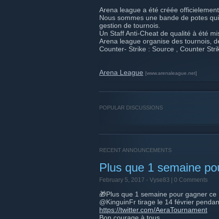
Arena league a été créée officielement
Nous sommes une bande de potes qui on
gestion de tournois.
Un Staff Anti-Cheat de qualité à été mi
Arena league organise des tournois, 
Counter- Strike : Source , Counter Str
Arena League
[www.arenaleague.net]
POPULAR DISCUSSIONS
RECENT ANNOUNCEMENTS
Plus que 1 semaine p
February 5, 2017 -
Vyse83
| 0 Comments
🎁Plus que 1 semaine pour gagner ce
@KinguinFr tirage le 14 février pendan
https://twitter.com/AeraTournament
Bon courage à tous