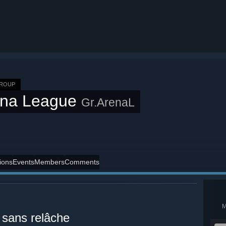
GROUP
ena League
Gr.ArenaL
ions
Events
Members
Comments
 sans relâche