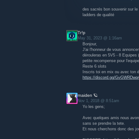
des sacrés bon souvenir sur le 
ladders de qualité
Tr!p
May 31, 2023 @ 1:16am
Bonjour,
J'ai l'honneur de vous annonce
dérouleras en 5V5 - 8 Equipes 
petite recompense pour l'equipe
Reste 6 slots
Inscris toi en mix ou avec ton 
https://discord.gg/GvGWRDwq
maiden 🪐
Nov 1, 2018 @ 8:51am
Yo les gens;
Avec quelques amis nous avons
sans se prendre la tete.
Et nous cherchons donc des jo