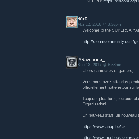
DISCORD:
https://discord.gg
d0zR
Mar 12, 2018 @ 3:36pm
Welcome to the SUPERSAÏYA
http://steamcommunity.com/gr
.#Ravensino_
Sep 13, 2017 @ 6:53am
Chers gameuses et gamers,
Vous nous avez attendus penda
officiellement notre retour sur 
Toujours plus forts, toujours 
Organisation!
Un nouveau staff, un nouveau si
https://www.lanup.be/
&
https://www.facebook.com/eve