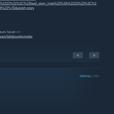
A%2222%22%2C%22feed_story_type%22%3A%2222%22%2C%2
ll%22%7D&pnref=story
eurs faceit =>
ups/lafplpourlesnoobs
<
>
VIEW ALL
(596)