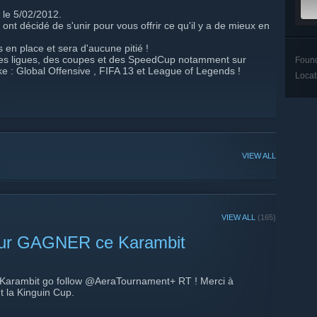
 le 5/02/2012.
t décidé de s'unir pour vous offrir ce qu'il y a de mieux en
s en place et sera d'aucune pitié !
des ligues, des coupes et des SpeedCup notamment sur
Foun
ike : Global Offensive , FIFA 13 et League of Legends !
Locat
VIEW ALL
VIEW ALL
(165)
our GAGNER ce Karambit
 Karambit go follow @AeraTournament+ RT ! Merci à
t la Kinguin Cup.