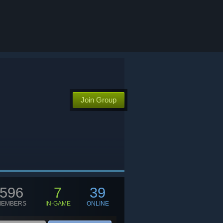
Join Group
596
7
39
MEMBERS
IN-GAME
ONLINE