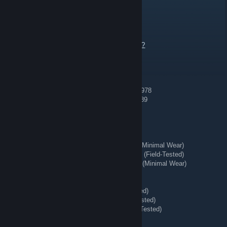
REDIRECT ⇄ Tg: @bing7432
Aug 6 @ 10:07am
Send Offer or Add me to talk.
https://steamcommunity.com/tradeoffer/new/?
partner=363956020&token=tdwaeVW8
🔷 Blue Gem 🔷
[H] AK-47 | Case Hardened (Minimal Wear) #978
[H] AK-47 | Case Hardened (Field-Tested) #689
🔱 Playskins 🌊
[H] ★ Bayonet | Lore (Battle-Scarred)
[H] ★ StatTrak™ Huntsman Knife | Stained (Minimal Wear)
[H] ★ StatTrak™ Nomad Knife | Safari Mesh (Field-Tested)
[H] ★ StatTrak™ Kukri Knife | Boreal Forest (Minimal Wear)
[H] AWP | Queen's Gambit (Field-Tested)
[H] Number K | The Professionals
[H] ★ Hand Wraps | Duct Tape (Battle-Scarred)
[H] ★ Shadow Daggers | Ultraviolet (Field-Tested)
[H] ★ Hand Wraps | Desert Shamagh (Field-Tested)
[H] ★ Moto Gloves | Transport (Field-Tested)