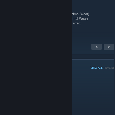
🗡️ Knives + Gloves 🥊
★ Talon Knife | Stained (Well-Worn)
★ StatTrak™ Kukri Knife | Boreal Forest (Minimal Wear)
★ StatTrak™ Huntsman Knife | Stained (Minimal Wear)
★ StatTrak™ Kukri Knife | Stained (Battle-Scarred)
★ Hand Wraps | Duct Tape (Battle-Scarred)
<
>
GROUP MEMBERS
VIEW ALL
(40,625)
Group Player of the Week:
Administrators