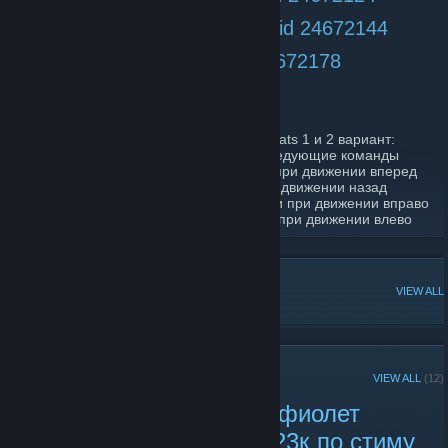
unbind "d" "+moveright;cl_clanid 24672144
unbind "s" "+back;cl_clanid 24672178
или
чтоб отключить пишите в консоли sv_cheats 1 и 2 вариант:
Изменить бинды, прописав в консоли следующие команды
bind "w" "+forward" - убираем приставки при движении вперед
bind "s" "+back" - убираем приставки при движении назад
bind "d" "+moveright" - убираем приставки при движении вправо
bind "a" "+moveleft" - убираем приставки при движении влево
POPULAR DISCUSSIONS
VIEW ALL
RECENT ANNOUNCEMENTS
VIEW ALL
(12)
Трейд ★ Коготь | Ультрафиолет
(Немного поношенный) 23к по стиму