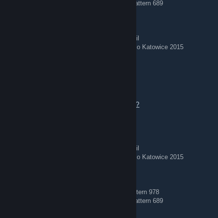
AK-47 | Case Hardened (Minimal Wear) — Pattern 689
🌟 Stickered Skins 🌟
AWP | Corticera (Minimal Wear) — Crown Foil
AWP | Worm God (Factory New) — Titan Holo Katowice 2015
REDIRECT ⇄ Tg: @bing7432
Aug 4 @ 9:42am
Offers welcome — add me to chat to talk.
https://steamcommunity.com/tradeoffer/new/?
partner=363956020&token=tdwaeVW8
🏅 Stickered Skins 🏅
AWP | Corticera (Minimal Wear) — Crown Foil
AWP | Worm God (Factory New) — Titan Holo Katowice 2015
🔵 Blue Gems 🔵
AK-47 | Case Hardened (Field-Tested) — Pattern 978
AK-47 | Case Hardened (Minimal Wear) — Pattern 689