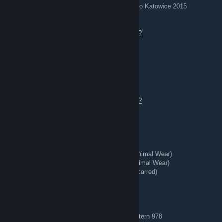
AWP | Worm God (Factory New) — Titan Holo Katowice 2015
Send an offer or add me to chat.
https://steamcommunity.com/tradeoffer/new/?
partner=363956020&token=tdwaeVW8
REDIRECT ⇄ Tg: @bing7432
Aug 4 @ 10:52am
Send an offer or add me to talk.
https://steamcommunity.com/tradeoffer/new/?
partner=363956020&token=tdwaeVW8
🗡️ Knives + Gloves 🥊
★ Talon Knife | Stained (Well-Worn)
★ StatTrak™ Kukri Knife | Boreal Forest (Minimal Wear)
★ StatTrak™ Huntsman Knife | Stained (Minimal Wear)
★ StatTrak™ Kukri Knife | Stained (Battle-Scarred)
★ Hand Wraps | Duct Tape (Battle-Scarred)
🔷 Blue Gems 🔷
AK-47 | Case Hardened (Field-Tested) — Pattern 978