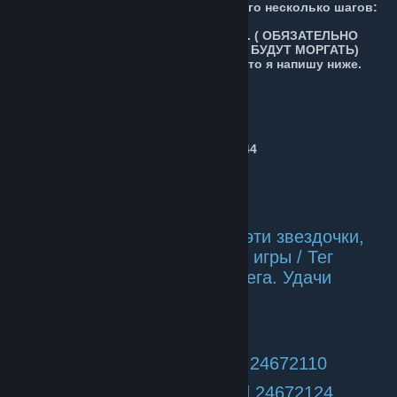
этого тебе понадобиться сделать всего несколько шагов:
1) Вступить в мои группы, их у меня 4. ( ОБЯЗАТЕЛЬНО
ВСТУПИ ВО ВСЕ 4, ИНАЧЕ ЗВЕЗДЫ НЕ БУДУТ МОРГАТЬ)
2) прописать в консоль (~) в игре то,что я напишу ниже.
Важно! Каждую отдельно.
3) Наслаждаться
bind "w" "+forward;cl_clanid 24672110
bind "a" "+moveleft;cl_clanid 24672124
bind "d" "+moveright;cl_clanid 24672144
bind "s" "+back;cl_clanid 24672178
Внимание! Кто хочет убрать эти звездочки,
просто зайдите в Параметры игры / Тег
команды и там ставите без тега. Удачи
Или
unbind "w" "+forward;cl_clanid 24672110
unbind "a" "+moveleft;cl_clanid 24672124