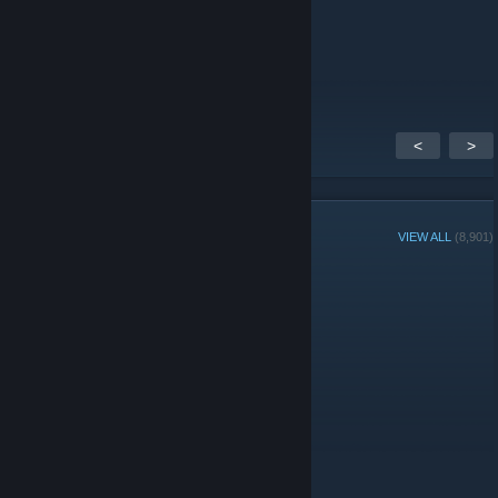
wikktorッ
Mar 13, 2025 @ 7:44am
siemankoo
<
>
GROUP MEMBERS
VIEW ALL
(8,901)
Administrators