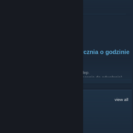
[discord.com]
Do zobaczenia na serwerze!
READ MORE
Powrót serwera Jailbreak!
December 30, 2025 -
Advar
| 3 Comments
Serwer Jailbreak startuje
9 stycznia o godzinie
18:00
.
- Na serwerze obecne będą fajki, gangi, sklep.
- Zasady będą jak niegdyś na OLD JB (polecenia do odwołania).
READ MORE
Po więcej informacji zapraszamy na naszego
Discorda
.
[discord.gg]
Szczęśliwego Nowego Roku!
332
Comments
view all
BOMBOCLAAAAAT
Apr 13 @ 9:44am