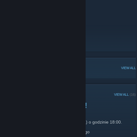
Nasze serwery:
- Jailbreak - 91.224.117.21:27160
- Only Knife - 91.224.117.11:27075
Linki:
-
Strona
[www.cs-placzabaw.pl]
-
Discord
[discord.gg]
POPULAR DISCUSSIONS
VIEW ALL
RECENT ANNOUNCEMENTS
VIEW ALL
(16)
Jailbreak startuje już jutro!
January 8 -
Advar
| 0 Comments
Start serwera Jailbreak już jutro (9 stycznia) o godzinie 18:00.
Po więcej informacji zapraszamy na naszego
Discorda
.