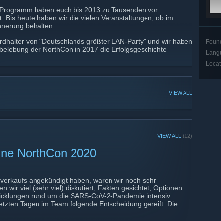
ige Programm haben euch bis 2013 zu Tausenden vor
 Bis heute haben wir die vielen Veranstaltungen, ob im
nnerung behalten.
rdhalter von "Deutschlands größter LAN-Party" und wir haben
Foun
rbelebung der NorthCon in 2017 die Erfolgsgeschichte
Lang
Locat
VIEW ALL
VIEW ALL
(12)
eine NorthCon 2020
etverkaufs angekündigt haben, waren wir noch sehr
n wir viel (sehr viel) diskutiert, Fakten gesichtet, Optionen
wicklungen rund um die SARS-CoV-2-Pandemie intensiv
letzten Tagen im Team folgende Entscheidung gereift: Die