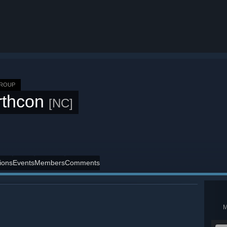
GROUP
rthcon
[NC]
ions
Events
Members
Comments