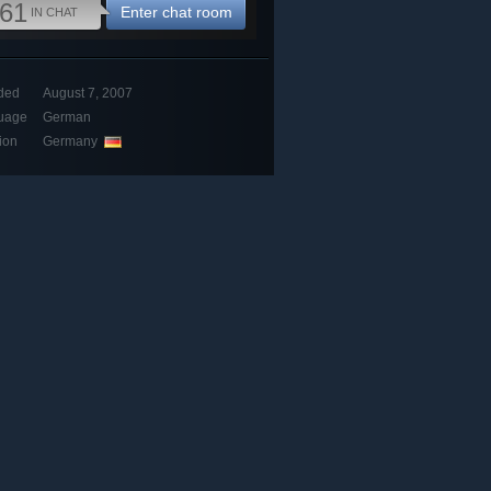
61
Enter chat room
IN CHAT
ded
August 7, 2007
uage
German
ion
Germany