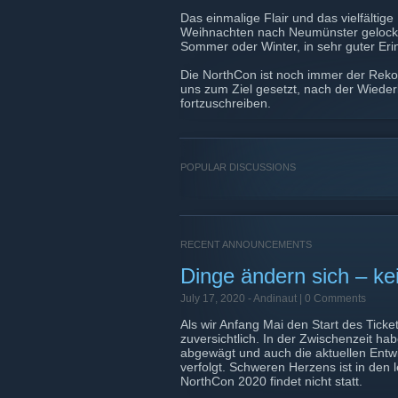
Das einmalige Flair und das vielfält
Weihnachten nach Neumünster gelockt.
Sommer oder Winter, in sehr guter Eri
Die NorthCon ist noch immer der Reko
uns zum Ziel gesetzt, nach der Wiede
fortzuschreiben.
POPULAR DISCUSSIONS
RECENT ANNOUNCEMENTS
Dinge ändern sich – k
July 17, 2020 -
Andinaut
| 0 Comments
Als wir Anfang Mai den Start des Tick
zuversichtlich. In der Zwischenzeit habe
abgewägt und auch die aktuellen Ent
verfolgt. Schweren Herzens ist in den 
NorthCon 2020 findet nicht statt.