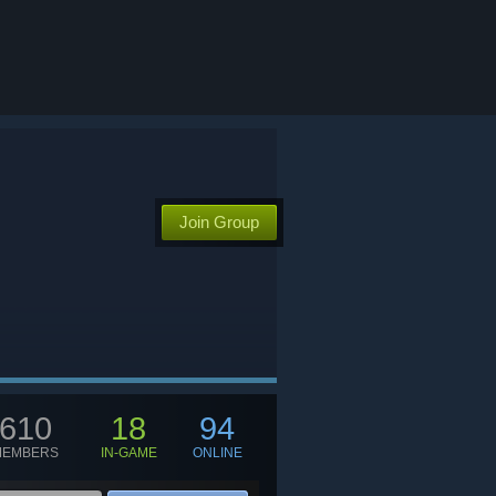
Join Group
610
18
94
MEMBERS
IN-GAME
ONLINE