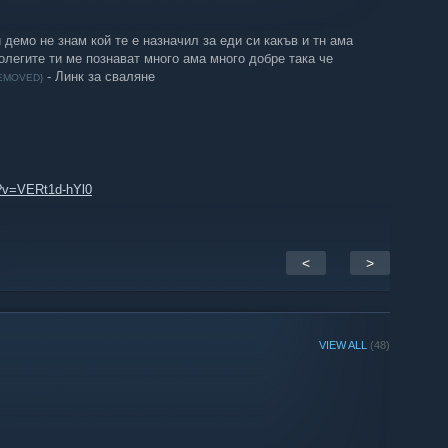
демо не знам кой те е назначил за еди си какъв и тн ама
олегите ти ме познават много ама много добре така че
- Линк за сваляне
REMOVED}
h?v=VERt1d-hYl0
<
>
VIEW ALL
(48)