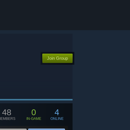
Join Group
TALL-ERROR
48
0
4
MEMBERS
IN-GAME
ONLINE