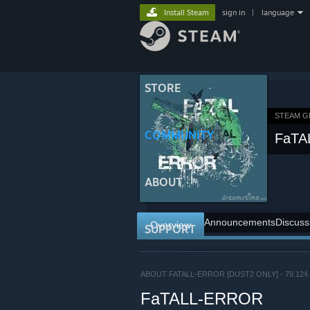
Install Steam
sign in
|
language
STORE
STEAM 
COMMUNITY
FaTA
ABOUT
Announcements
Discuss
Overview
SUPPORT
ABOUT FATALL-ERROR [DUST2 ONLY] - 79.124.
FaTALL-ERROR