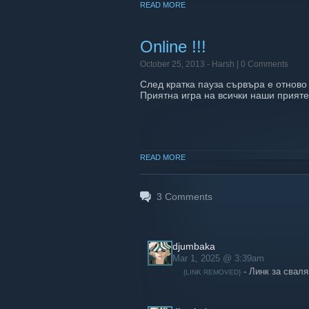
READ MORE
Online !!!
October 25, 2013 -
Harsh
| 0 Comments
След кратка пауза сървъра е отново
Приятна игра на всички наши прияте
READ MORE
3
Comments
djumbaka
Mar 1, 2025 @ 3:39am
- Линк за сваля
{LINK REMOVED}