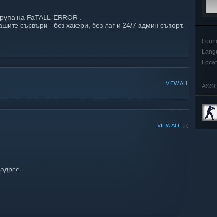
група на FaTALL-ERROR .
шите сървъри - без хакери, без лаг и 24/7 админ съпорт.
Foun
Lang
Locat
VIEW ALL
ASSO
VIEW ALL
(3)
адрес -