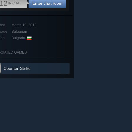
12
Enter chat room
IN CHAT
ded
March 19, 2013
uage
Bulgarian
ion
Bulgaria
CIATED GAMES
Counter-Strike