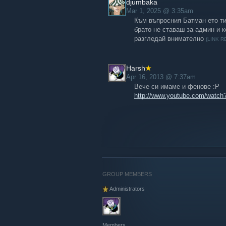
djumbaka
Mar 1, 2025 @ 3:35am
Към въпросния Батман ето ти 
брато не ставаш за админ и к
разгледай внимателно
{LINK 
Harsh
Apr 16, 2013 @ 7:37am
Вече си имаме и фенове :P
http://www.youtube.com/watc
GROUP MEMBERS
Administrators
Members