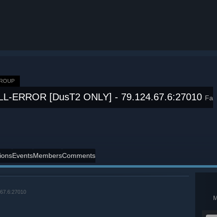
GROUP
LL-ERROR [DusT2 ONLY] - 79.124.67.6:27010
Fa
ions
Events
Members
Comments
67.6:27010