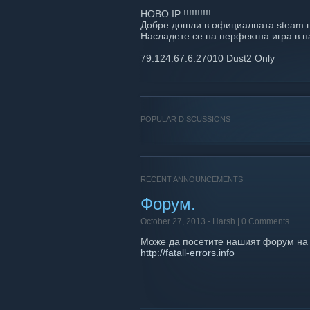
НОВО IP !!!!!!!!!!
Добре дошли в официалната steam 
Насладете се на перфектна игра в на
79.124.67.6:27010 Dust2 Only
POPULAR DISCUSSIONS
RECENT ANNOUNCEMENTS
Форум.
October 27, 2013 -
Harsh
| 0 Comments
Може да посетите нашият форум на 
http://fatall-errors.info