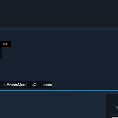
GROUP
ions
Events
Members
Comments