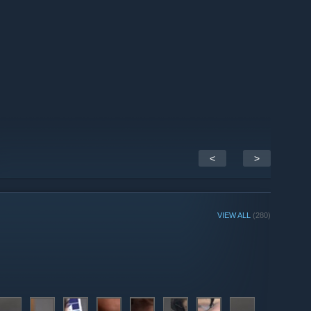
<
>
VIEW ALL
(280)