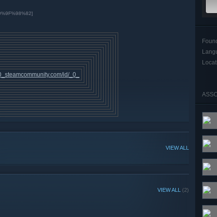
0%9F%98%82]
Foun
Lang
Locat
0_
steamcommunity.᠌com/id/_0_
ASSO
VIEW ALL
VIEW ALL
(2)