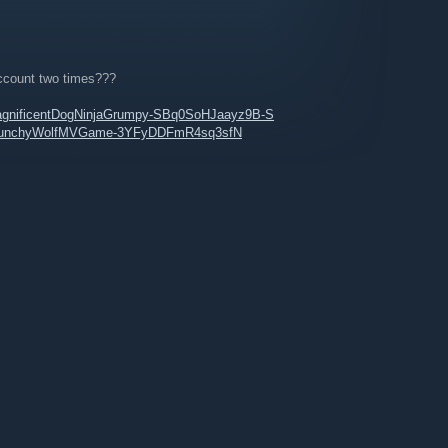
ccount two times???
stMagnificentDogNinjaGrumpy-SBq0SoHJaayz9B-S
amyPunchyWolfMVGame-3YFyDDFmR4sq3sfN