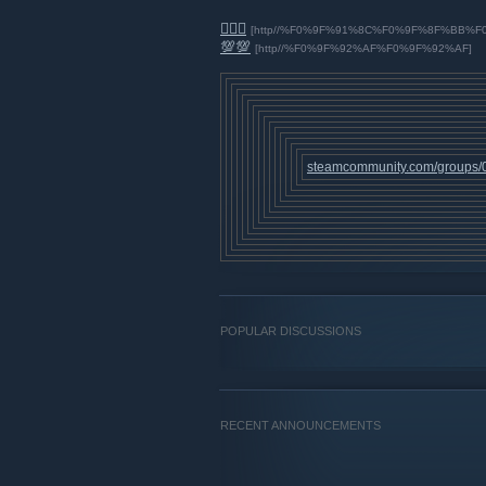
👌🏻😂
[http//%F0%9F%91%8C%F0%9F%8F%BB%F
💯💯
[http//%F0%9F%92%AF%F0%9F%92%AF]
steamcommunity.᠌com/groups/
POPULAR DISCUSSIONS
RECENT ANNOUNCEMENTS