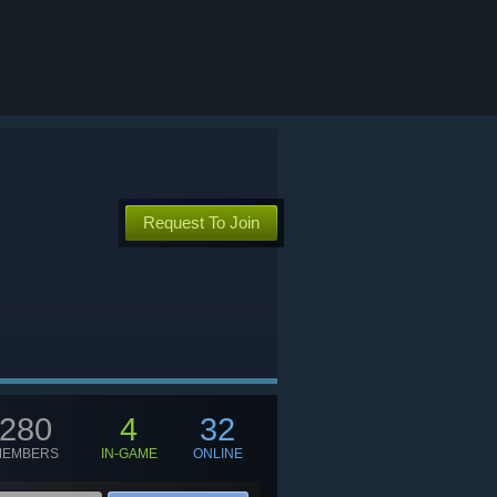
Request To Join
280
4
32
MEMBERS
IN-GAME
ONLINE