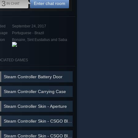
3
Enter chat room
IN CHAT
ded
September 24, 2017
uage
Portuguese - Brazil
ion
Bonaire, Sint Eustatius and Saba
CIATED GAMES
Steam Controller Battery Door
Steam Controller Carrying Case
Steam Controller Skin - Aperture
Steam Controller Skin - CSGO Blue/Orange
Steam Controller Skin - CSGO Blue Camo