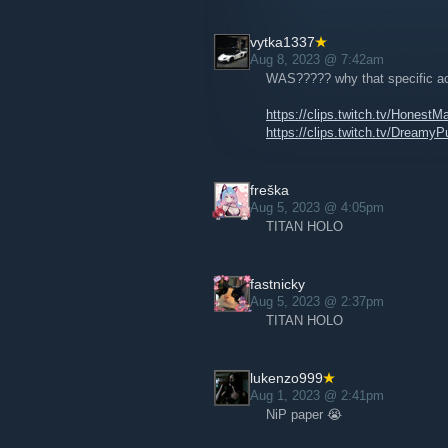
vytka1337
Aug 8, 2023 @ 7:42am
WAS????? why that specific a
https://clips.twitch.tv/Hone
https://clips.twitch.tv/Dre
freška
Aug 5, 2023 @ 4:05pm
TITAN HOLO
fastnicky
Aug 5, 2023 @ 2:37pm
TITAN HOLO
lukenzo999
Aug 1, 2023 @ 2:41pm
NiP paper 😭