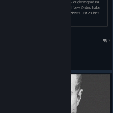
Jo Leute, wie ist denn der höchste Schwierigkeitsgrad im
vergleich, zu Wolfenstein Old Blood und New Order, habe
beides geschafft und war nicht super schwer....Ist es hier
genauso oder schon schwerer?
Noobdown
Feb 29, 2024 @ 1:35pm
7
General Discussions