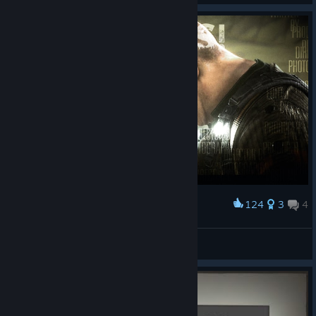
124
3
4
Award
Max, no hate !
JAKO
View artwork