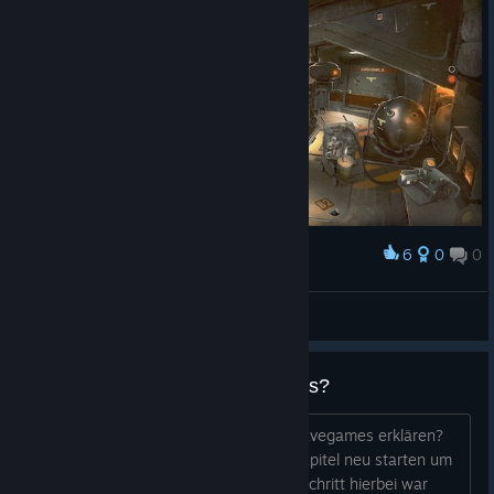
6
0
0
Award
VENUS
💗LustVoll LoVer!!💘
View artwork
Wie funktionieren die Savegames?
Moin, Kann mir jemand bitte mal die Savegames erklären?
Bei den alten Spielen konnte man ja Kapitel neu starten um
z.B. Sammelbares zu suchen. Der Fortschritt hierbei war