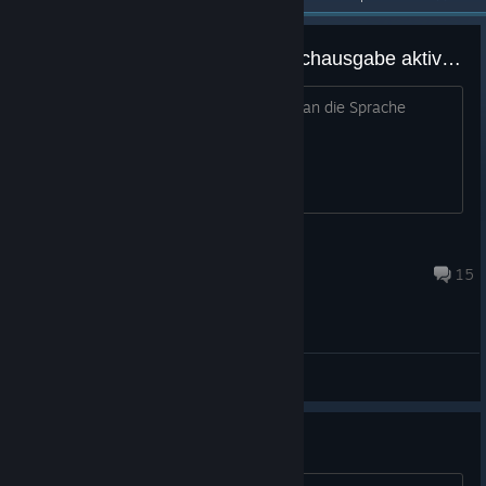
Wie kann ich die englische Sprachausgabe aktivieren?
Hi, bin vielleicht blond, aber wo kann man die Sprache
umstellen. Danke! Grisu
Grisu
Jan 29, 2022 @ 8:50am
15
General Discussions
Höchster Schwierigkeitsgrad