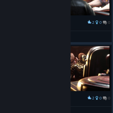
2
0
0
Award
SHAFT75
View screenshots
2
0
0
Award
SHAFT75