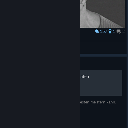
157
1
2
Award
Face
TiTaNslayer
View artwork
Guide
Vorteil: Feindliche Handgranaten
Hier wird erklärt, wie man den Vorteil am besten meistern kann.