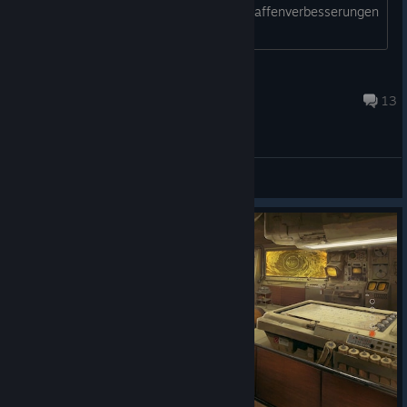
dann global, ebenso die Vorteile und Waffenverbesserungen
etc. Bei den vorherigen S...
sini
Jul 24, 2025 @ 10:09am
13
General Discussions