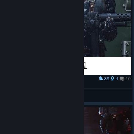
89
4
10
Award
Papa macht das
AlphaRonin
View artwork