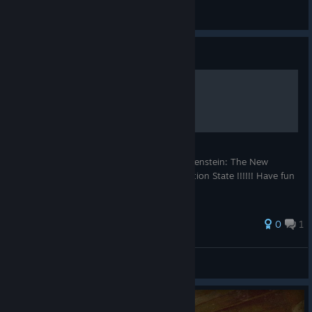
Algazanth
View all guides
Guide
How to get 144Hz G-SYNC
1. Download "Nvidia Inspector" 2. Open
"nvidiaProfileInspector.exe" 3. Search Wolfenstein: The New
Colossus 4. Set ALLOW on GSYNC-Application State !!!!!! Have fun
!!!!!!!
0
1
Texii
View all guides