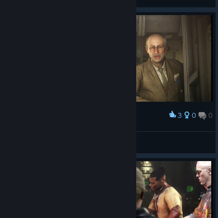
3
0
0
Award
SHAFT75
View screenshots