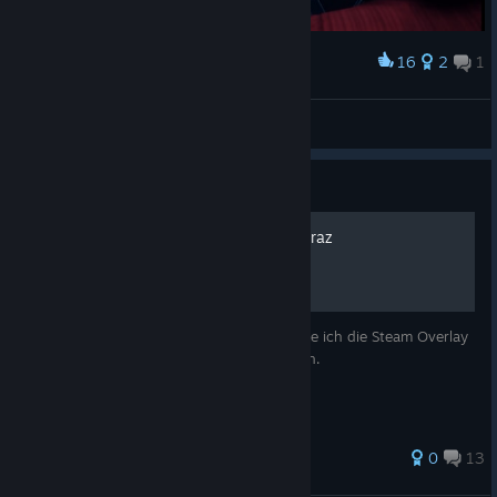
16
2
1
Award
wtf
iMartinR
View screenshots
Guide
Enable Steam Overlay by Draz
How to enable steam overlay / Wie aktiviere ich die Steam Overlay
Sollte mit dem letzten Update behoben sein.
0
13