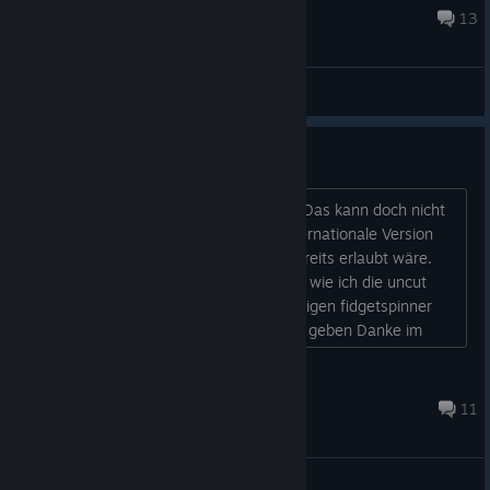
Oct 12, 2025 @ 4:41pm
13
General Discussions
Uncut
Wie bekomme ich eine uncut Version? Das kann doch nicht
Bethesdas ernst sein das die keine internationale Version
rausbringen obwohl es von der USK bereits erlaubt wäre.
Würde mich über einen Hinweis freuen wie ich die uncut
bekomme, diese abstrakten, merkwürdigen fidgetspinner
muss ich mir bei so einem setting nicht geben Danke im
voraus :D...
ZheM4ster
Jun 3, 2021 @ 8:48am
11
General Discussions