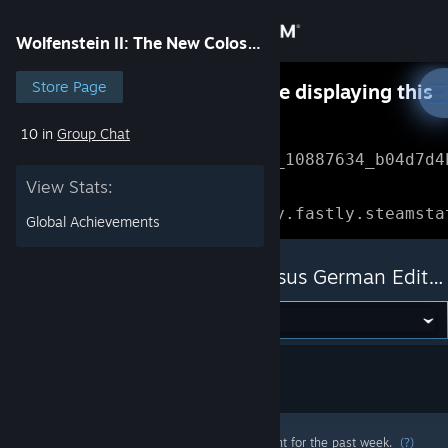
Sign in
Wolfenstein II: The New Colossus German Edition
Store
Store Page
Something went wrong while displaying this
content.
Refresh
10 in
Group Chat
Community
Error Reference: 
Community_10887634_b04d7d4
View Stats:
About
Loading chunk 1477 failed.

(missing: https://community.fastly.steamsta
Global Achievements
Support
Wolfenstein II: The New Colossus German Edition
Change language
Get the Steam Mobile App
View desktop website
Most popular community and official content for the past week.
(?)