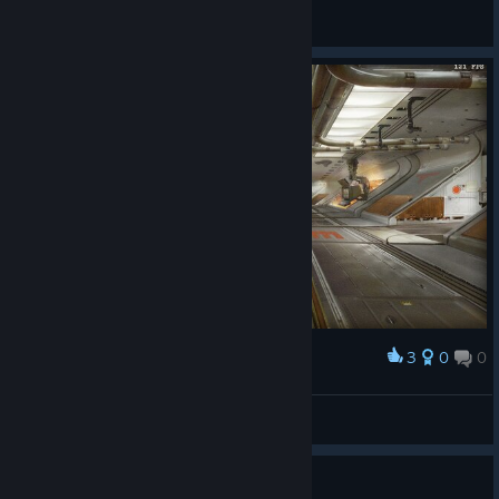
💗LustVoll LoVer!!💘
View videos
3
0
0
Award
VENUS
💗LustVoll LoVer!!💘
View artwork
Spiel friert ein