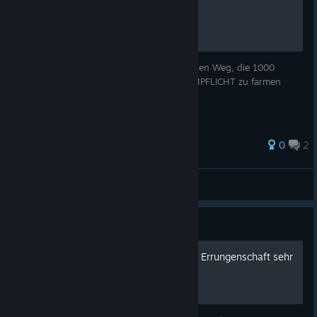
1000 Helme leicht gefarmt
Es gibt ein sehr einfachen und sehr schnellen Weg, die 1000
Helme für die Steam-Errungenschaft HELMPFLICHT zu farmen
0
2
Turbiii
View all guides
Guide
Wie eine Maschine - Steam Errungenschaft sehr
einfach