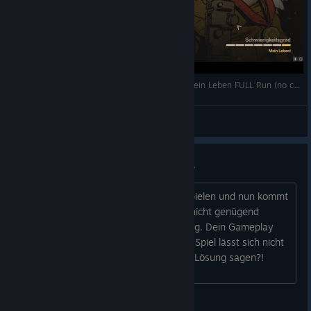
Wolfenstein 2 - Add-on 3 - Captain Wilkins - Mein Leben FULL Run (no cutszenes, no glitches)
neXus
View videos
Wolfenstein2 The New Colossus
Hallo, ich konnte das Spiel bis zu 8% spielen und nun kommt
folgende Meldung "Dem Treiber steht nicht genügend
dedizierter Grafikspeicher zur Verfügung. Dein Gameplay
wird dadurch negativ beeinflusst". Das Spiel lässt sich nicht
fortfahren. Kann mir bitte jemand eine Lösung sagen?!
Danke...
s.raimund