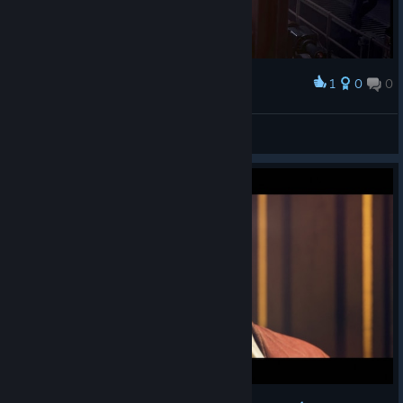
1
0
0
Award
SHAFT75
View screenshots