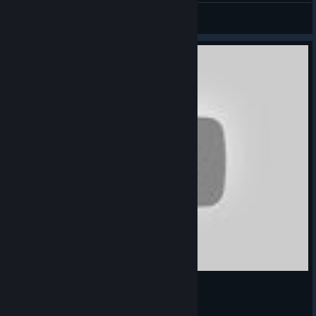
💗LustVoll LoVer!!💘
View videos
Wolfenstein The New Colossus german 4