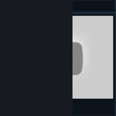
💗LustVoll LoVer!!💘
View videos
Wolfenstein The New Colossus GERMAN 5