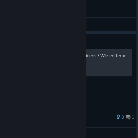
General Discussions
Guide
How to get rid of Starting Videos / Wie entferne
ich die Start-Videos?
0
2
Mercury1337
View all guides