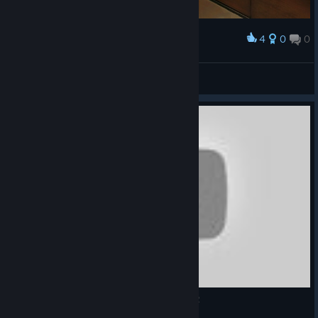
4
0
0
Award
VENUS
💗LustVoll LoVer!!💘
View artwork
Wolfenstein The New Colossus german venus 2