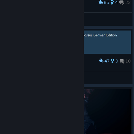
85
4
22
Award
German Wolfenstein version Hitler (Herr Heiler)
ₐₗʄʳΣᵈ ЯₒϻΔₙ
View screenshots
47
0
10
Award
"german edition"
Levi
View artwork