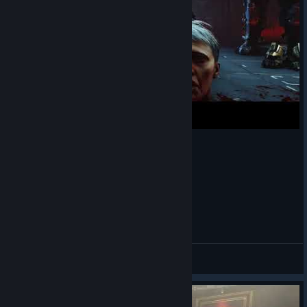
Wolfenstein 2 The new Colossus
Michael M.
View videos