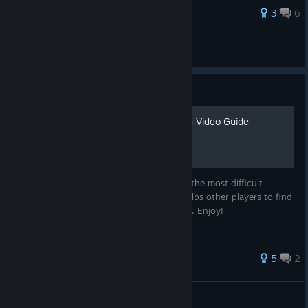
3
6
Tollpatschkrieger
View all guides
Guide
Wolfenstein 2 - Mein Leben Video Guide
This is a compilation of videos how to get the most difficult
achivements of Wolfenstein 2. Maybe it helps other players to find
their own way to do the achievements too. Enjoy!
5
2
neXus
View all guides