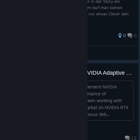
Es gibt eine Errungenschaft, wo man später in der Story ein
Panzerhund durch ein Level reitet. In diesem darf man keinen
Gegner töten - Eigentlich doch, man muss nur etwas Clever sein
xD
0
0
Turbiii
View all guides
Patch for November 19, 2018: NVIDIA Adaptive Shading
A new patch has been deployed to implement NVIDIA
Adaptive Shading, improving the performance of
Wolfenstein II: Thew Colossus. We’ve been working with
@NVIDIA to make sure the game runs great on NVIDIA RTX
hardware. Wolfenstein II: The New Colossus deb...
jBethesda
Jan 19, 2019 @ 1:00pm
12