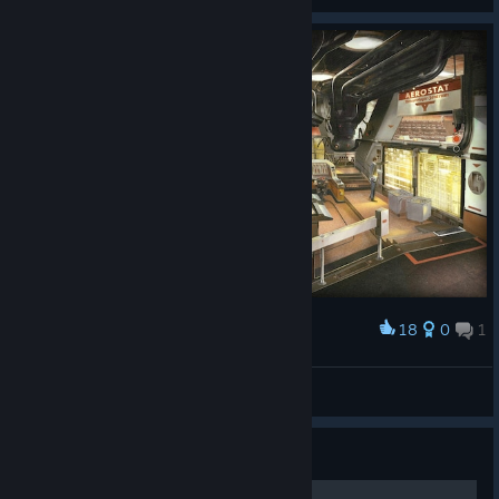
18
0
1
Award
venus <33
💗LustVoll LoVer!!💘
View artwork
Guide