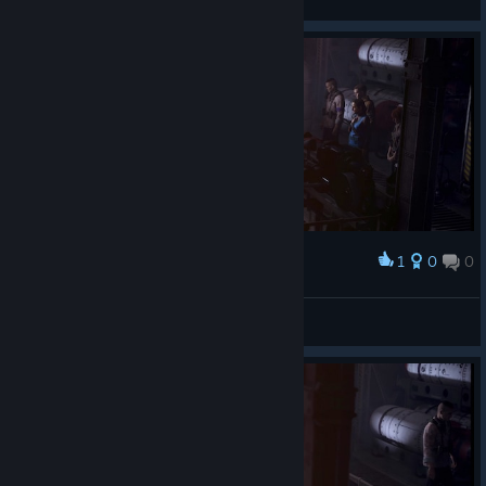
View screenshots
1
0
0
Award
SHAFT75
View screenshots