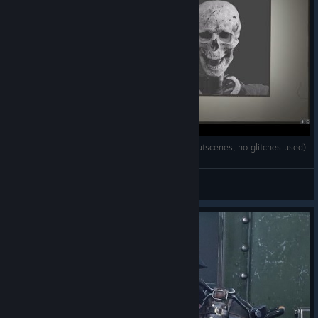
Wolfenstein 2 Mein Leben FULL Run (skipped cutscenes, no glitches used)
neXus
View videos