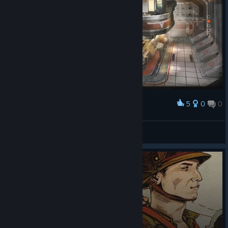
5
0
0
Award
VENUS
💗LustVoll LoVer!!💘
View artwork