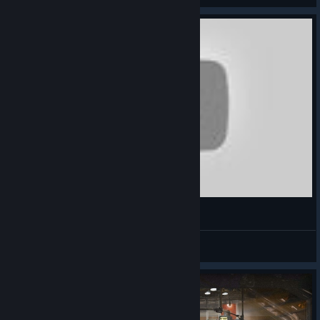
Wolfenstein The New Colossus german venus 1
💗LustVoll LoVer!!💘
View videos