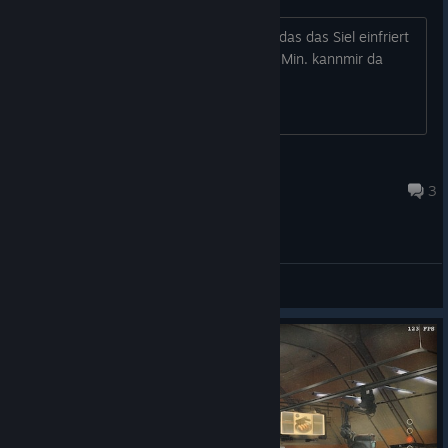
ich grüsse euch, ich habe das Problem das das Siel einfriert
und sich aufhängt. Grafik ist schon auf Min. kannmir da
jemand helfen??
Robert
Nov 11, 2024 @ 8:33am
3
General Discussions
© Valve Corporation. All rights reserved. All
trademarks are property of their respective owners in
the US and other countries.
Privacy Policy
|
Legal
|
Accessibility
|
Steam Subscriber Agreement
|
Refunds
|
Cookies