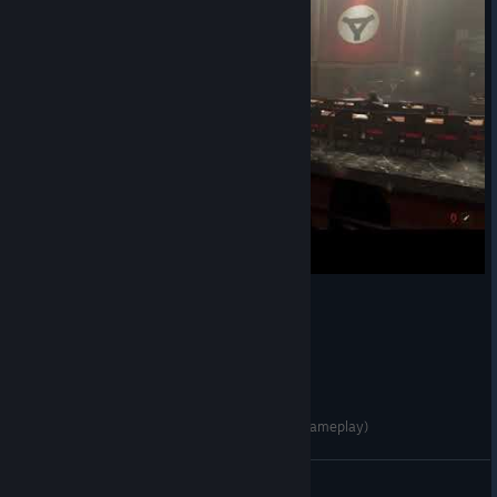
Wolfenstein 2 is perfectly balanced (unedited gameplay)
Levi
View videos