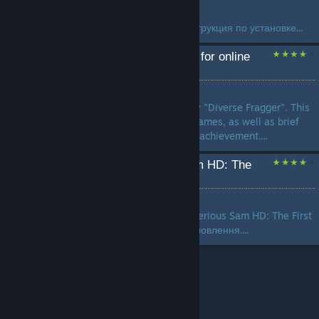
by
exMANITOU 🎮
Ссылка на скачивание и инструкция по установке...
Diverse Fragger + Saves for online
achievements SSHD:TFE
by
`GIDROPONY
Getting achievements quickly "Diverse Fragger". This
guide contains links to savegames, as well as brief
information for obtaining the achievement....
Українізатор Serious Sam HD: The
First Encounter
by
Bloody Punisher
Повний українізатор тексту Serious Sam HD: The First
Encounter з інструкцією встановлення....