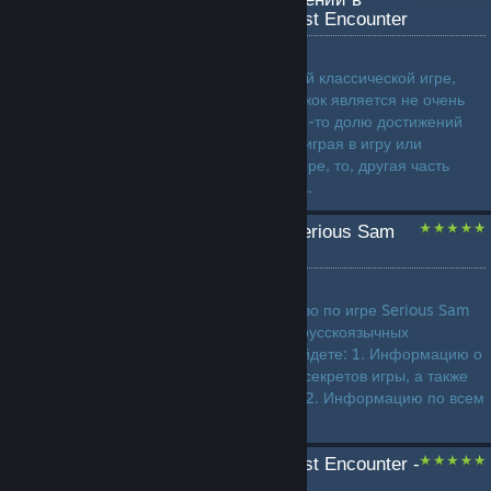
Serious Sam HD: The First Encounter
by
DmitriyKZ
Получение достижений в этой классической игре,
переизданной на новый движок является не очень
простой задачей. Если какую-то долю достижений
Вы можете получить просто играя в игру или
проводя время в мультиплеере, то, другая часть
достижений является сложн...
Все секреты - гайд по Serious Sam
HD: The First Encounter
by
Abionix
Это тематическое руководство по игре Serious Sam
HD: The First Encounter для русскоязычных
пользователей. В нем вы найдете: 1. Информацию о
том ГДЕ и КАК найти все 90 секретов игры, а также
ЧТО за это можно получить. 2. Информацию по всем
уровням: кол-во в...
Serious Sam HD: The First Encounter -
Secrets Guide