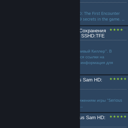
by
Mauritsio
This guide for Serious Sam HD: The First Encounter
will provide locations of all 89 secrets in the game. ...
Разборчивый Киллер + Сохранения
для онлайн достижений SSHD:TFE
by
`GIDROPONY
Быстрое получение "Разборчивый Киллер". В
данном руководстве находятся ссылки на
сохранения, а также краткая информация для
получения достижений...
Все достижения "Serious Sam HD:
The First Encounter"
by
iwoodmac
Полное руководство по достижениям игры "Serious
Sam HD: The First Encounter"...
Русификатор для "Serious Sam HD:
The First Encounter"