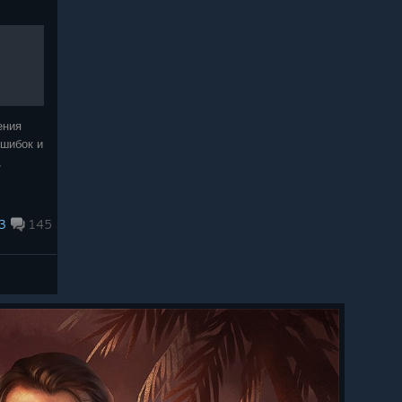
ения
ошибок и
,
ые
й
3
145