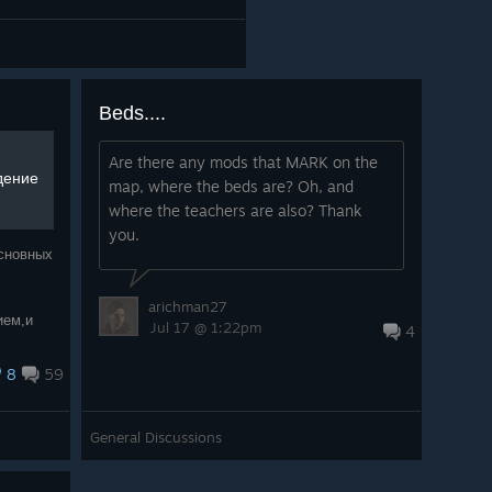
Beds....
Are there any mods that MARK on the
дение
map, where the beds are? Oh, and
where the teachers are also? Thank
you.
основных
arichman27
ием,и
Jul 17 @ 1:22pm
4
8
59
General Discussions