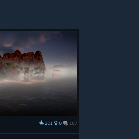
201
0
187