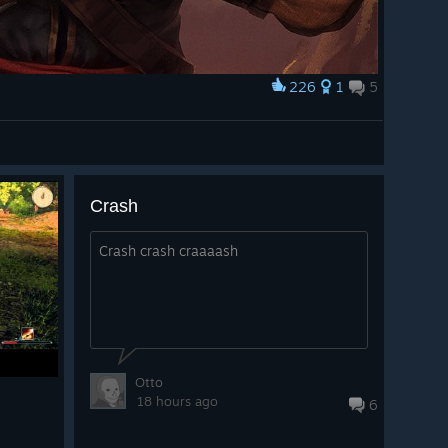
226
1
5
Crash
Crash crash craaaash
Otto
18 hours ago
6