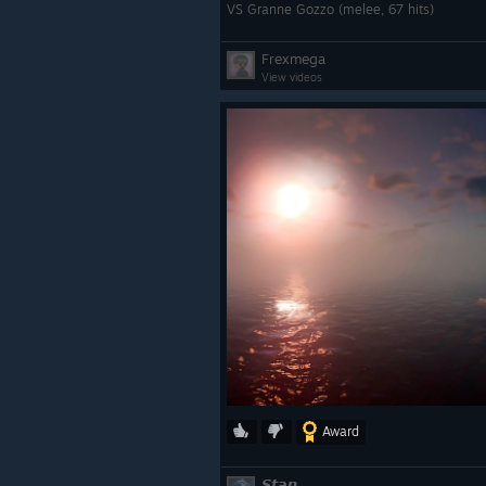
VS Granne Gozzo (melee, 67 hits)
Frexmega
View videos
Award
𝙎𝙩𝙖𝙣