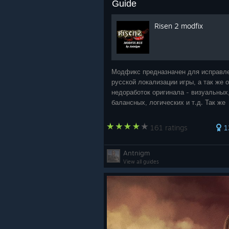
Guide
Risen 2 modfix
Модфикс предназначен для исправл
русской локализации игры, а так же 
недоработок оригинала - визуальных
балансных, логических и т.д. Так же
модфикс добавляет в игру вырезанн
предметы, например, кальдериански
161 ratings
1
мушкет и пистолет "Толстая Ольга
Antnigm
View all guides