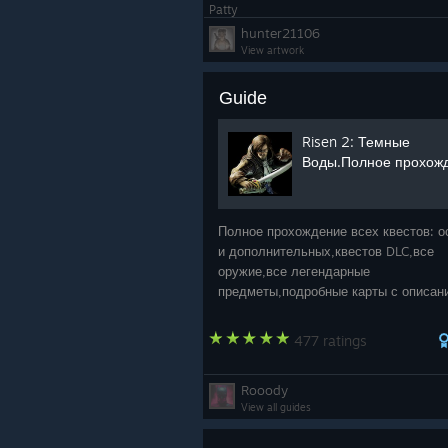
Patty
hunter21106
View artwork
Guide
Risen 2: Темные
Воды.Полное прохож
Полное прохождение всех квестов: 
и дополнительных,квестов DLC,все
оружие,все легендарные
предметы,подробные карты с описан
расположение всех учитилей.
477 ratings
Rooody
View all guides