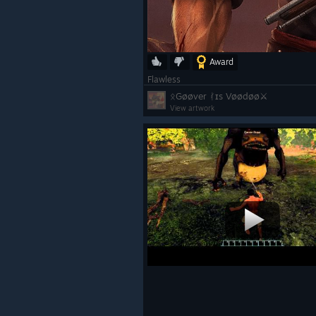
Award
Flawless
ᛟGøøver ᚰɪs Vøødøø⚔
View artwork