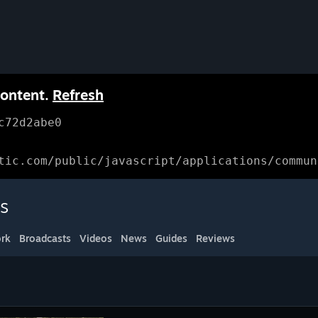
content.
Refresh
c72d2abe0
tic.com/public/javascript/applications/commun
s
rk
Broadcasts
Videos
News
Guides
Reviews