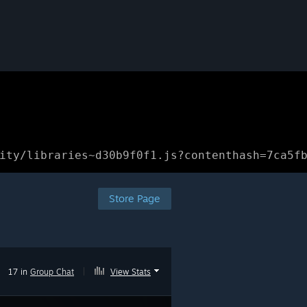
ity/libraries~d30b9f0f1.js?contenthash=7ca5f
Store Page
17 in
Group Chat
|
View Stats