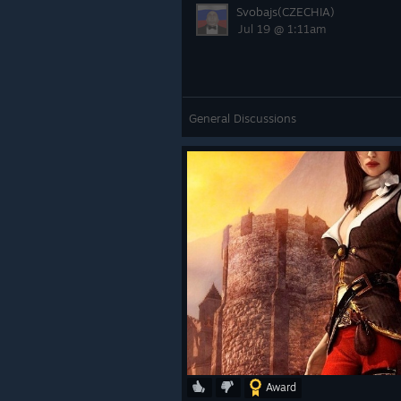
Svobajs(CZECHIA)
Jul 19 @ 1:11am
General Discussions
Award