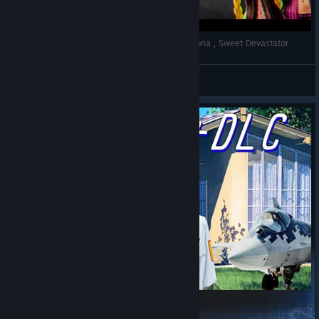
Бесконечное лето СПУСТЯ 12 ЛЕТ feat @a-zona , Sweet Devastator
Dave
View videos
Лётный лагерь orig. +DLC