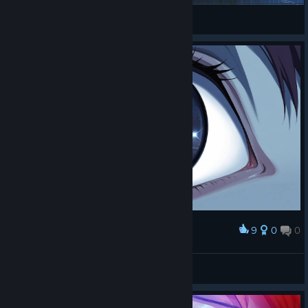
Сушка
View Steam Workshop items
9
0
0
Award
🔰shiranaihito🔰
View screenshots