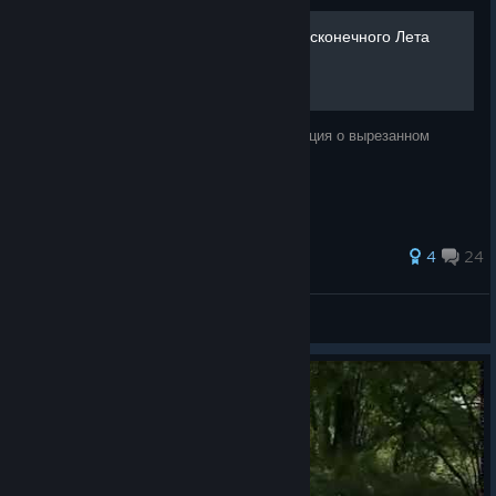
Вырезанный контент из Бесконечного Лета
В этом руководстве собрана вся информация о вырезанном
контенте из БЛ.
96 ratings
4
24
KAP
View all guides