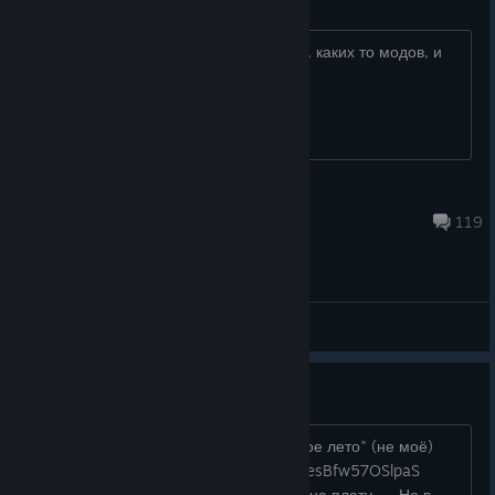
Обсуждение Щитпоста
Обсуждение самых лютых щитпостов, каких то модов, и
просто срач ниочем
Ушел на гойду
Aug 6 @ 1:40pm
119
General Discussions
ИИ смог?
Трейлер/тизер ИИ аниме "Бесконечное лето" (не моё)
https://youtu.be/BDpfN4J2gZU?si=i2oesBfw57OSlpaS
Конечно поручень исчезает и припой на плату. . . Но в