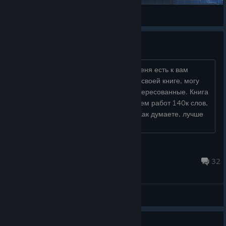
v1rus
View Steam Workshop items
Мод по книге
Здравствуйте, господа товарищи! У меня есть к вам
вопрос. Я собираюсь сделать мод по своей книге, могу
дать ссыль на фикбук если есть заинтересованные. Книга
на помозговать, по Мику по сути. Обьем работ 140к слов,
так что я надолго, но суть не в этом. Как думаете, лучше
сделать как есть...
Hotaru
Jul 29 @ 7:24am
32
General Discussions