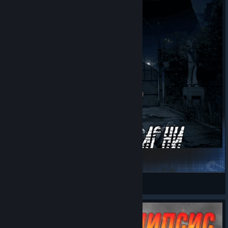
Петля Времени
IronPixel
View Steam Workshop items