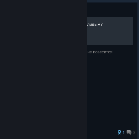
Guide
Как наконец-то стать счастливым?
Здесь я расскажу как стать счастливым и не повесится!
1
3