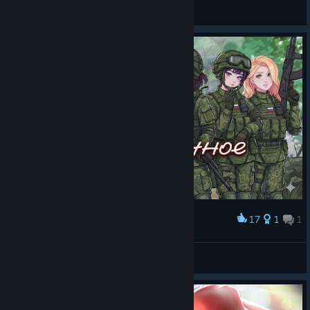
RazeHoly ッ
View artwork
17
1
1
Award
ㅤ
🔰 Лена 🔰
View artwork