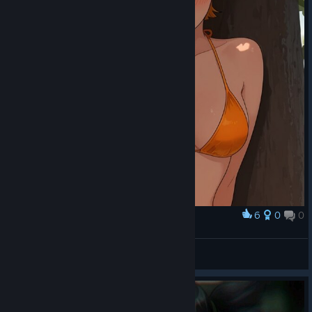
6
0
0
Award
.
🔰🧡LiZeRgIn🧡🔰
View artwork