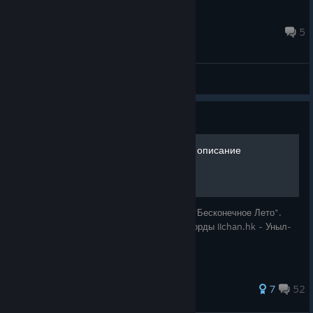
Ушел на гойду
8 hours ago
5
General Discussions
Guide
Лена, хорошая концовка и описание
Лена - одна из главных героинь новеллы "Бесконечное Лето".
Основой для неё являлся маскот имиджборды IIchan.hk - Уныл-
тян.
113 ratings
7
52