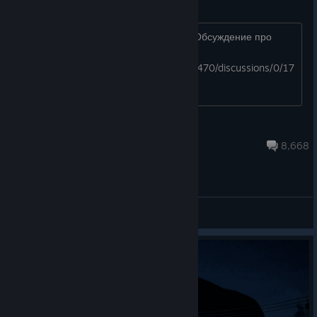
Какая у вас первая концовка?
У меня была Лена, плохая концовка Обсуждение про
статью
https://steamcommunity.com/app/331470/discussions/0/17
32090362042836169/
lexx
Jul 30 @ 11:30pm
8,668
General Discussions