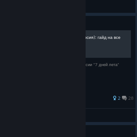
RazeHoly ッ
View screenshots
Guide
7 Дней Лета(Авторская версия): гайд на все
концовки
Гайд на получение всех концовок в конверсии "7 дней лета"
30 ratings
2
28
еблан
View all guides
Guide