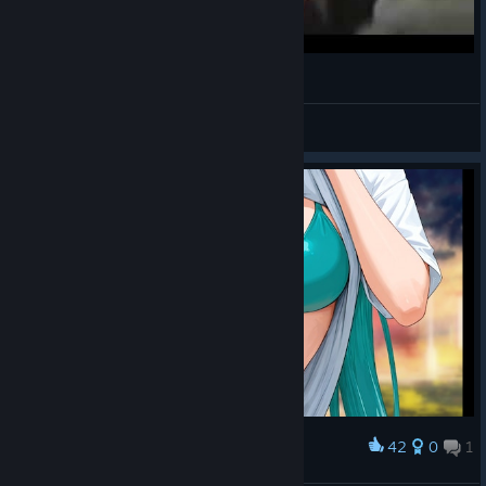
Бесконечный слоник
🔰🧡LiZeRgIn🧡🔰
View videos
42
0
1
Award