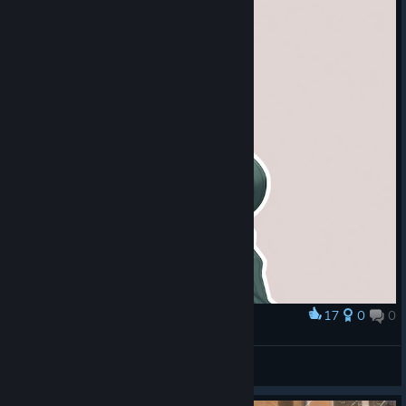
17
0
0
Award
❤️
🔰Krash_YT🔰
View artwork