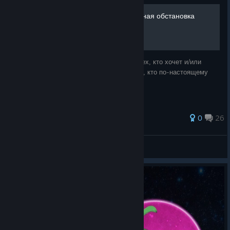
Ньюфаги, олдфаги и местная обстановка
Данное руководство предназначено для тех, кто хочет и/или
любит создавать контент, а также для тех, кто по-настоящему
любит вселенную БЛ.
31 ratings
0
26
Itsuken Proldge
View all guides