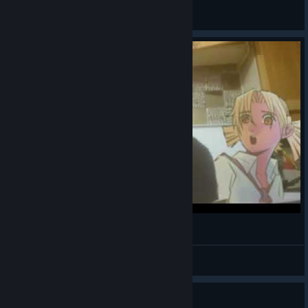
Tinik
View all guides
Серега Персунов
Antidesistablishment
View videos
Guide