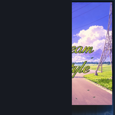
v1rus team menu style(VTMS)