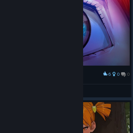
6
0
0
Award
Алиса
I_Besmms
View screenshots