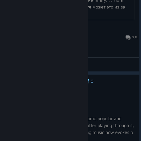
целом какие-то чувства вызывает. Хотя может это из-за
музыки....
Ponamacha
Jun 28 @ 7:32am
35
General Discussions
0
No one has rated this review as helpful yet
Recommended
32.6 hrs on record
Posted: August 7
It was the musical score that made the game popular and
created its delightful atmosphere. Years after playing through it,
listening to that already incredibly pleasing music now evokes a
wonderful sense of nostalgia