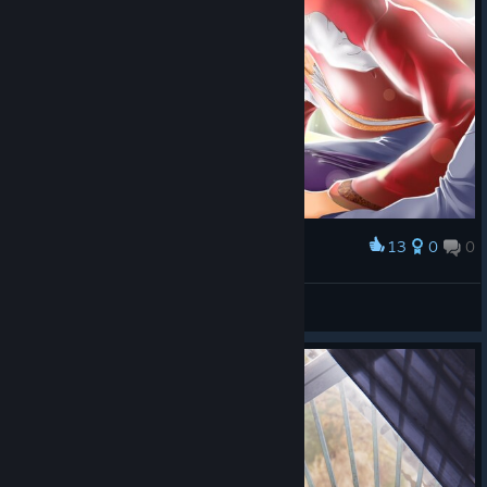
13
0
0
Award
odin.333🔰
View screenshots