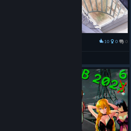
10
0
0
Award
🔰†Kakёin228†🔰
View screenshots