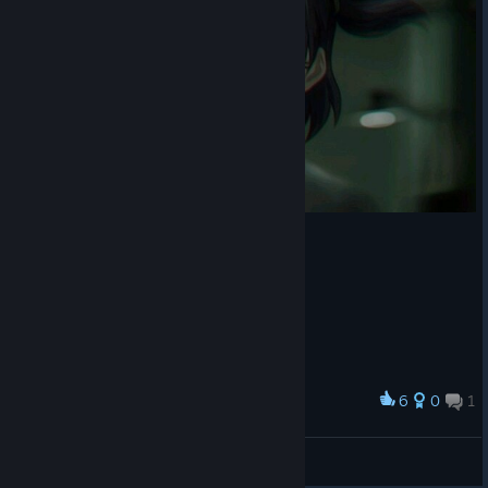
6
0
1
Award
Так появился он...
🔰 Лена 🔰
View artwork