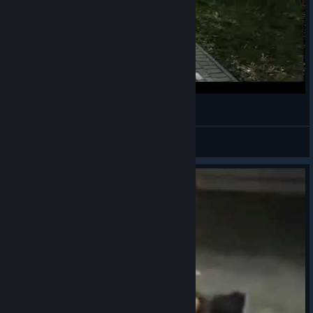
Everlasting Summer
♡ Kumara
View videos