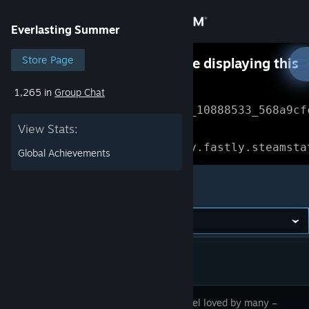
Sign in
Everlasting Summer
Store
Store Page
Something went wrong while displaying this
content.
Refresh
1,265 in
Group Chat
Community
Error Reference: 
Community_10888533_568a9cf
View Stats:
About
Loading chunk 1477 failed.

(missing: https://community.fastly.steamsta
Global Achievements
Support
Everlasting Summer
Change language
Get the Steam Mobile App
View desktop website
Visual novel loved by many –