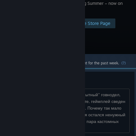
Everlasting Summer – now on
Steam!
Visit the Store Page
Most popular community and official content for the past week.
(?)
Разбавление геймплея
Я, как глубоко "уважаемый и очень опытный" говнодел,
задумался - почему в бл весь, простите, геймплей сведен
только к тыканию на пробел и чтению. Почему так мало
миниигор? Ну и по совпадению у меня остался ненужный
тутор по переходам между сценами и пара кастомных
механник (реально ...