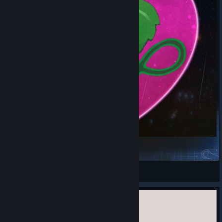
Карты Косплей
Artes777
View Steam Workshop items