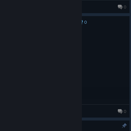
Vera :)
0
0
No one has rated this review as helpful yet
Recommended
16.6 hrs on record
Posted: August 1
i love elaborated games like this
abZain
0
21 products in account
Обновлен загрузчик модов.