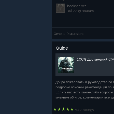
bookshelves
Jul 22 @ 9:06am
General Discussions
Guide
100% Достижений Cry
Добро пожаловать в руководство по C
подробно описаны рекомендации по 
Если у вас есть какие-либо вопросы
мнением об игре, комментарии всегд
те
542 ratings