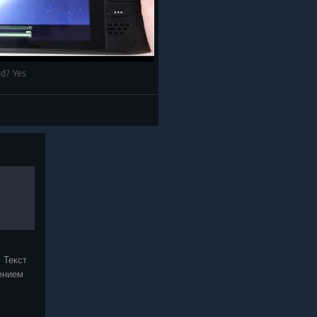
ed? Yes
 Текст
ением