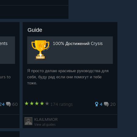
Guide
ents
100% Достижений Crysis
Я просто делаю красивые руководства для
urs to
себя, буду рад если они помогут и тебе
тоже.
24
60
174 ratings
4
20
KLAILMMOR
View all guides