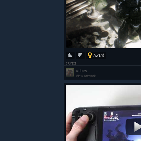
Award
ᴄʀʏꜱɪꜱ
usbey
View artwork