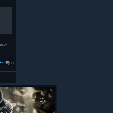
 всех
5
11