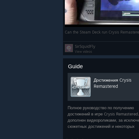
Can the Steam Deck run Crysis Remaster
SirSquidFly
View videos
Guide
Достижения Crysis
Remastered
Полное руководство по получению
достижений в игре Crysis Remastered.
дополнен видеороликами, за исключ
сюжетных достижений и некоторых
накопительных.