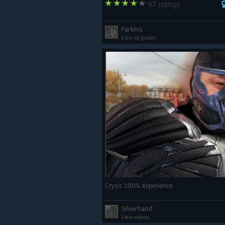
97 ratings
Parkhis
View all guides
Crysis 100% experience
Silverhand
View videos