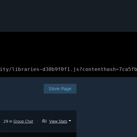
ity/libraries~d30b9f0f1.js?contenthash=7ca5f
Store Page
29 in
Group Chat
|
View Stats