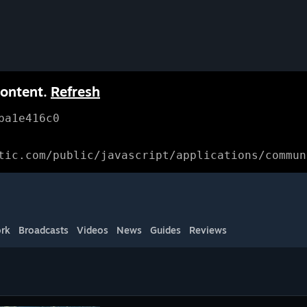
content.
Refresh
ba1e416c0
tic.com/public/javascript/applications/commun
rk
Broadcasts
Videos
News
Guides
Reviews