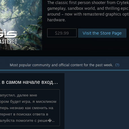
The classic first person shooter from Cryte
gameplay, sandbox world, and thrilling epic 
around – now with remastered graphics opt
hardware.
Visit the Store Page
$29.99
Most popular community and official content for the past week.
(?)
Проблема при смене языка в самом начале входа в игру
запустил, далее мне
ором будет игра, я мискликом
еперь незнаю как сменить на
тернет в поисках ответа в
алуйста помогите с реше�...