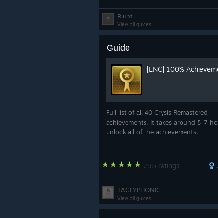
Blunt
View all guides
Guide
[ENG] 100% Achievem
Full list of all 40 Crysis Remastered
achievements. It takes around 5-7 ho
unlock all of the achievements.
295 ratings
TACTYPHONIC
View all guides