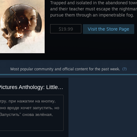
Trapped and isolated in the abandoned town
and their teacher must escape the nightmari
pursue them through an impenetrable fog.
Visit the Store Page
$19.99
Most popular community and official content for the past week.
(?)
Не запускаеться The Dark Pictures Anthology: Little Hope
гру, при нажатии на кнопку,
оно вроде хочет запустить, но
"Запустить" снова зелёная,