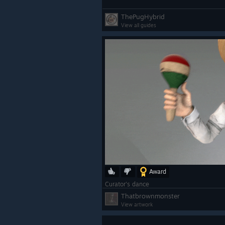
ThePugHybrid
View all guides
Award
Curator's dance
Thatbrownmonster
View artwork