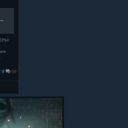
 —
ЕРЫ!
ите
.
иям в
е
9
88
го