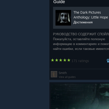
Guide
The Dark Pictures
Anthology: Little Hope
Достижения
РУКОВОДСТВО СОДЕРЖИТ СПОЙЛ
Пожалуйста, оставляйте полезную
информацию в комментариях и помог
найти ошибки, если таковые имеются
Детальная информация по достижен
Little Hope и как их получить. Данно
171 ratings
руководство является переводом это
руковод
Smith
View all guides