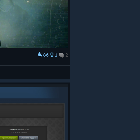
86
1
2