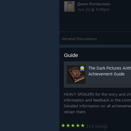
Данил Колбасенко
Jun 22 @ 5:45pm
General Discussions
Guide
The Dark Pictures Antho
Achievement Guide
HEAVY SPOILERS for the story and cho
information and feedback in the comm
Detailed information on all achieveme
obtain them.
214 ratings