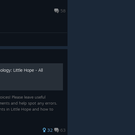
58
logy: Little Hope - All
ices! Please leave useful
ents and help spot any errors.
nts in Little Hope and how to
32
63