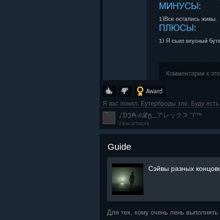
Award
Я вас понял. Бутерброды зло. Буду есть
√ᗫℑ₳ℬℒტ_アレックス ♈™
View artwork
Guide
Сэйвы разных концово
Для тех, кому очень лень выполнять