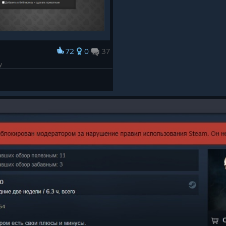
72
0
37
ᴩу