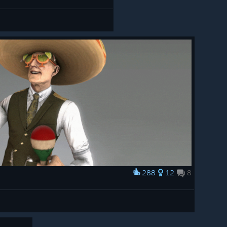
288
12
8