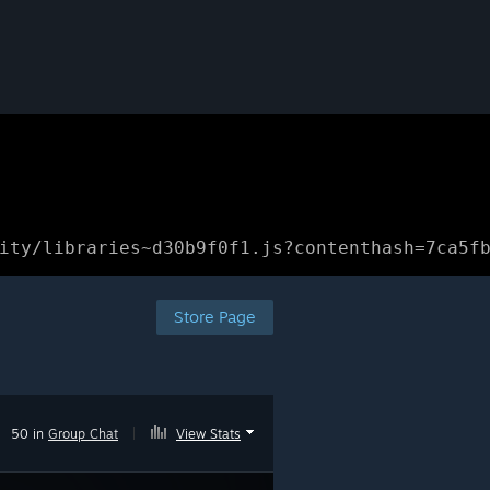
ity/libraries~d30b9f0f1.js?contenthash=7ca5f
Store Page
50 in
Group Chat
|
View Stats