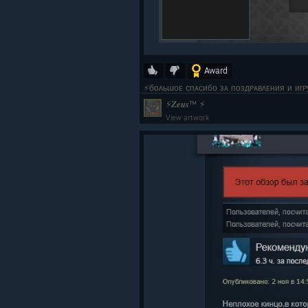
Award
⚡боᴧьɯоᴇ ᴄᴨᴀᴄибо зᴀ ᴨоздᴩᴀʙᴧᴇния и иᴦ
View artwork