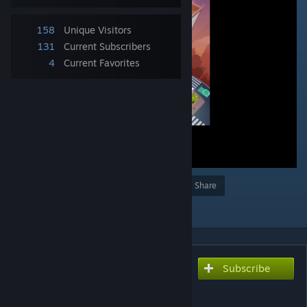
158
Unique Visitors
131
Current Subscribers
4
Current Favorites
Award
Favorite
Share
Add to Collection
Subscribe
Subscribe to download
Alien 51: El ascensor