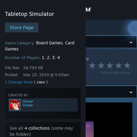
Sign in
Tabletop Simulator
Store
Store Page
Tabletop Simulator
Community
Board Games
Card
Game Category:
,
Games
1
2
3
4
Number of Players:
,
,
,
Tabletop Simulator
>
Workshop
>
titoaur's Workshop
About
Alien 51: El
File Size
54.793 KB
Not enough ratings
ascensor
Posted
Mar 23, 2019 @ 5:05am
Support
1 Change Note
( view )
Change language
CREATED BY
titoaur
Online
Get the Steam Mobile App
View desktop website
See all
4 collections
(some may
be hidden)