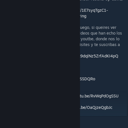
Reglamento:
https://drive.google.com/file/d/1E7syqTgzC1-
sGosofmVluQMTGXhw01u2/view?usp=sharing
El arte de esto mod, no es el arte final del juego, si queires ver
como queda te recomiendo que mires los videos que han echo los
propios creadores del juego en su canal de youtbe, donde nos lo
presentan planta a planta, te invito a que visites y te suscribas a
Sulker games.
https://www.youtube.com/channel/UCjQVlc9dqlNz5ZrfAdKI4pQ
Videos tutoriales:
Setup y como jugar:
https://youtu.be/Gt4ICSSDQRo
Modo avanzado y de iniciación:
https://youtu.be/RvWqPdOgSSU
Modo Cooperativo y solitario:
https://youtu.be/OaQjzeQgbJc