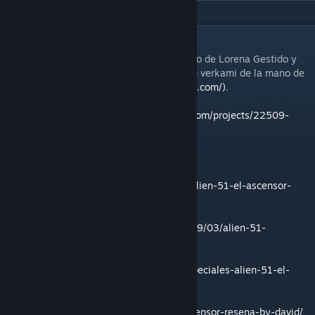
DESCRIPTION
Alien 5: El ascensor es un juego es un juego de Lorena Gestido y
Javier Martínez , que saldra el 2 de abril en verkami de la mano de
Venatus ediciones
(http://venatusediciones.com/)
.
Pagina del Verkami:
https://www.verkami.com/projects/22509-
alien-51-el-ascensor
Algunas reseñas del prototipo:
https://consolaytablero.com/2019/03/12/alien-51-el-ascensor-
rutina-caotica/
http://elviernestocajugar.blogspot.com/2019/03/alien-51-
prototipo-muy-pronto-en-verkami.html
https://maderaytroquel.com/especiales/especiales-alien-51-el-
ascensor/
http://www.elclubdante.es/alien-51-el-ascensor-resena-by-david/