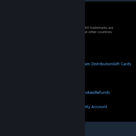
© 2026 Valve Corporation. All rights reserved. All trademarks are
property of their respective owners in the US and other countries.
VAT included in all prices where applicable.
Get Mobile Apps
STEAM
About Steam
Steam SSA
Steamworks
Steam Distribution
Gift Cards
VALVE
About Valve
Jobs
Hardware
Recycling
LEGAL
Privacy
Accessibility
Notices & Policies
Cookies
Refunds
MORE
Get Steam
Get Mobile Apps
Get Support
My Account
© Valve Corporation. All rights reserved. All